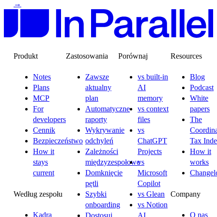
→
Produkt
Zastosowania
Porównaj
Resources
Notes
Zawsze
vs built-in
Blog
Plans
aktualny
AI
Podcast
MCP
plan
memory
White
For
Automatyczne
vs context
papers
developers
raporty
files
The
Cennik
Wykrywanie
vs
Coordina
Bezpieczeństwo
odchyleń
ChatGPT
Tax Ind
How it
Zależności
Projects
How it
stays
międzyzespołowe
vs
works
current
Domknięcie
Microsoft
Changel
pętli
Copilot
Według zespołu
Company
Szybki
vs Glean
onboarding
vs Notion
Kadra
O nas
Dostosuj
AI