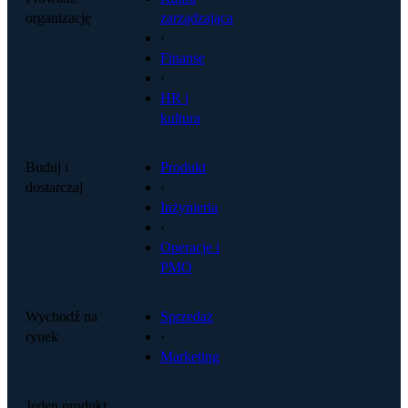
organizację
zarządzająca
·
Finanse
·
HR i
kultura
Buduj i
Produkt
dostarczaj
·
Inżynieria
·
Operacje i
PMO
Wychodź na
Sprzedaż
rynek
·
Marketing
Jeden produkt