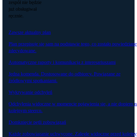
zespół nie będzie
już obsługiwał
ręcznie.
Zawsze aktualny plan
Plan przepisuje się sam na podstawie tego, co zostało powiedziane
zdecydowane.
Automatyczne raporty i komunikacja z interesariuszami
Jedna komenda. Dostosowane do odbiorcy. Powiązane ze
źródłowymi spotkaniami.
Wykrywanie odchyleń
Odchylenia widoczne w momencie pojawienia się, a nie dopiero n
kolejnym steerco.
Domknięcie pętli zobowiązań
Każde zobowiązanie uchwycone. Zaległe widoczne przed kolejn