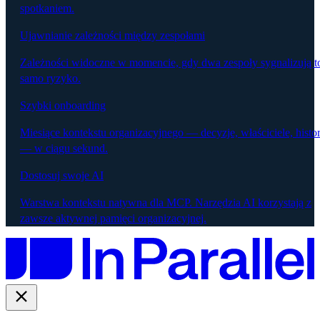
spotkaniem.
Ujawnianie zależności między zespołami
Zależności widoczne w momencie, gdy dwa zespoły sygnalizują t
samo ryzyko.
Szybki onboarding
Miesiące kontekstu organizacyjnego — decyzje, właściciele, histor
— w ciągu sekund.
Dostosuj swoje AI
Warstwa kontekstu natywna dla MCP. Narzędzia AI korzystają z
zawsze aktywnej pamięci organizacyjnej.