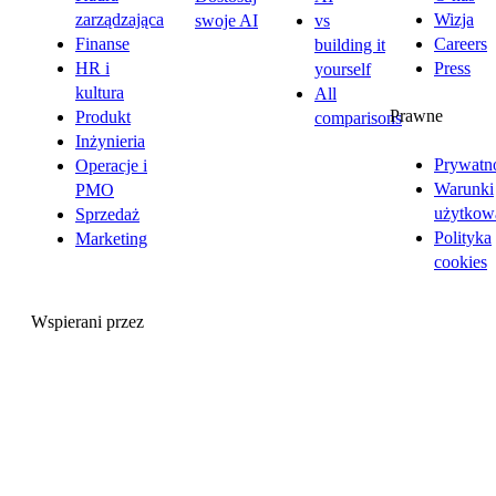
zarządzająca
Wizja
swoje AI
vs
Finanse
Careers
building it
HR i
Press
yourself
kultura
All
Prawne
Produkt
comparisons
Inżynieria
Prywatn
Operacje i
Warunki
PMO
użytkow
Sprzedaż
Polityka
Marketing
cookies
Wspierani przez