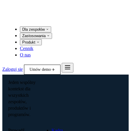
Dla zespołów
Zastosowania
Produkt
Cennik
O nas
Zaloguj się
Umów demo
Jeden wspólny
kontekst dla
wszystkich
zespołów,
produktów i
programów.
Prowadź
Kadra