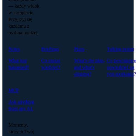
— każdy widok
w komplecie.
Przyjrzyj się
każdemu z
osobna poniżej.
Notes
Briefings
Plans
Talking points
What just
Co muszę
What's the plan,
Co powiniene
happened?
wiedzieć?
and what's
powiedzieć na
slipping?
tym spotkaniu?
MCP
Ask anything
from any AI.
Momenty,
których Twój