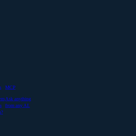
s
MCP
em
Ask anything
a
from any AI.
u?