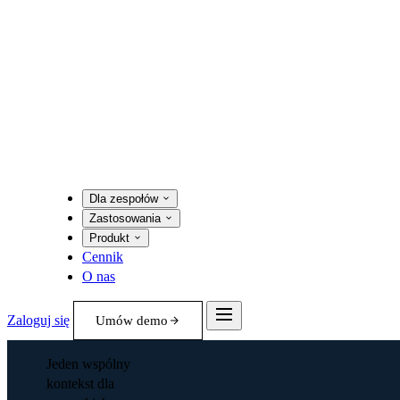
Dla zespołów
Zastosowania
Produkt
Cennik
O nas
Zaloguj się
Umów demo
Jeden wspólny
kontekst dla