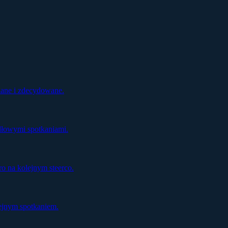
ziane i zdecydowane.
dłowymi spotkaniami.
o na kolejnym steerco.
ejnym spotkaniem.