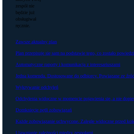
zespół nie
będzie już
obsługiwał
ręcznie.
Zawsze aktualny plan
Plan przepisuje się sam na podstawie tego, co zostało powied
Automatyczne raporty i komunikacja z interesariuszami
Jedna komenda. Dostosowane do odbiorcy. Powiązane ze źró
Wykrywanie odchyleń
Odchylenia widoczne w momencie pojawienia się, a nie dopier
Domknięcie pętli zobowiązań
Każde zobowiązanie uchwycone. Zaległe widoczne przed kol
Ujawnianie zależności między zespołami