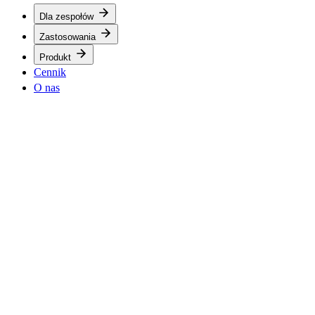
Dla zespołów
Zastosowania
Produkt
Cennik
O nas