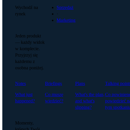
Wychodź na
Sprzedaż
rynek
·
Marketing
Jeden produkt
— każdy widok
w komplecie.
Przyjrzyj się
każdemu z
osobna poniżej.
Notes
Briefings
Plans
Talking point
What just
Co muszę
What's the plan,
Co powinien
happened?
wiedzieć?
and what's
powiedzieć n
slipping?
tym spotkani
Momenty,
których Twój