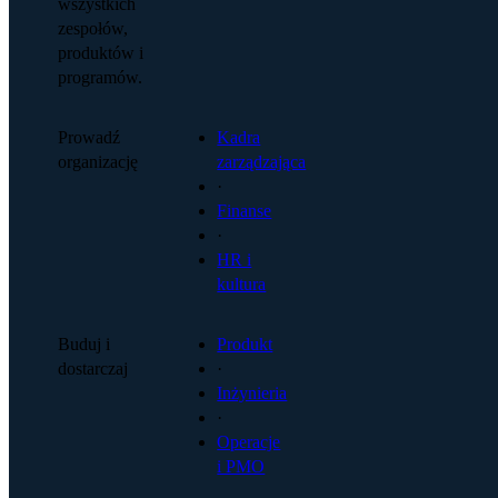
wszystkich
zespołów,
produktów i
programów.
Prowadź
Kadra
organizację
zarządzająca
·
Finanse
·
HR i
kultura
Buduj i
Produkt
dostarczaj
·
Inżynieria
·
Operacje
i PMO