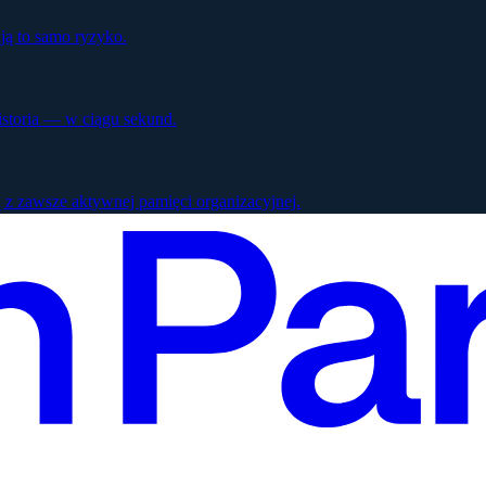
ją to samo ryzyko.
istoria — w ciągu sekund.
 z zawsze aktywnej pamięci organizacyjnej.