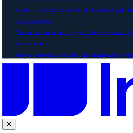
Zależności widoczne w momencie, gdy dwa zespoły sygnalizu
Szybki onboarding
Miesiące kontekstu organizacyjnego — decyzje, właściciele, h
Dostosuj swoje AI
Warstwa kontekstu natywna dla MCP. Narzędzia AI korzystają