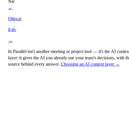
Nie
←
Otter.ai
tl;dv
→
In Parallel isn't another meeting or project tool — it's the
AI contex
layer
: it gives the AI you already use your team's decisions, with t
source behind every answer.
Choosing an AI context layer →