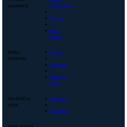
organizację
zarządzająca
·
Finanse
·
HR i
kultura
Buduj i
Produkt
dostarczaj
·
Inżynieria
·
Operacje i
PMO
Wychodź na
Sprzedaż
rynek
·
Marketing
Jeden produkt