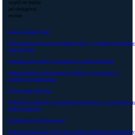
zespół nie będzie
już obsługiwał
ręcznie.
Zawsze aktualny plan
Plan przepisuje się sam na podstawie tego, co zostało powiedziane
zdecydowane.
Automatyczne raporty i komunikacja z interesariuszami
Jedna komenda. Dostosowane do odbiorcy. Powiązane ze
źródłowymi spotkaniami.
Wykrywanie odchyleń
Odchylenia widoczne w momencie pojawienia się, a nie dopiero n
kolejnym steerco.
Domknięcie pętli zobowiązań
Każde zobowiązanie uchwycone. Zaległe widoczne przed kolejn