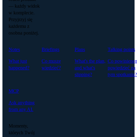
— każdy widok
w komplecie.
Przyjrzyj się
każdemu z
osobna poniżej.
Notes
Briefings
Plans
Talking points
What just
Co muszę
What's the plan,
Co powiniene
happened?
wiedzieć?
and what's
powiedzieć na
slipping?
tym spotkaniu?
MCP
Ask anything
from any AI.
Momenty,
których Twój