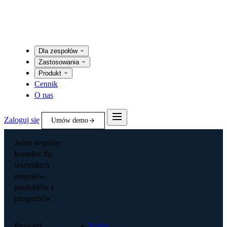
Dla zespołów
Zastosowania
Produkt
Cennik
O nas
Zaloguj się
Umów demo
Jeden wspólny
kontekst dla
wszystkich
zespołów,
produktów i
programów.
Prowadź
Kadra