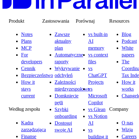
Produkt
Zastosowania
Porównaj
Resources
Notes
Zawsze
vs built-in
Blog
Plans
aktualny
AI
Podcast
MCP
plan
memory
White
For
Automatyczne
vs context
papers
developers
raporty
files
The
Cennik
Wykrywanie
vs
Coordina
Bezpieczeństwo
odchyleń
ChatGPT
Tax Ind
How it
Zależności
Projects
How it
stays
międzyzespołowe
vs
works
current
Domknięcie
Microsoft
Changel
pętli
Copilot
Według zespołu
Company
Szybki
vs Glean
onboarding
vs Notion
Kadra
O nas
Dostosuj
AI
zarządzająca
Wizja
swoje AI
vs
Finanse
Careers
building it