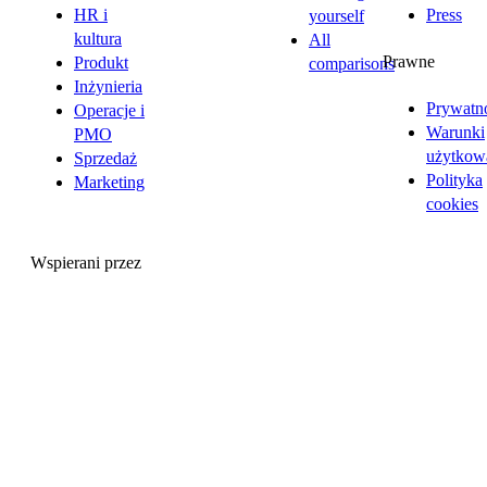
HR i
Press
yourself
kultura
All
Prawne
Produkt
comparisons
Inżynieria
Prywatn
Operacje i
Warunki
PMO
użytkow
Sprzedaż
Polityka
Marketing
cookies
Wspierani przez