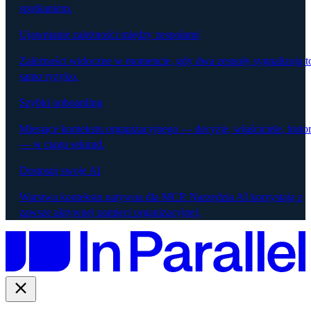
spotkaniem.
Ujawnianie zależności między zespołami
Zależności widoczne w momencie, gdy dwa zespoły sygnalizują t
samo ryzyko.
Szybki onboarding
Miesiące kontekstu organizacyjnego — decyzje, właściciele, histor
— w ciągu sekund.
Dostosuj swoje AI
Warstwa kontekstu natywna dla MCP. Narzędzia AI korzystają z
zawsze aktywnej pamięci organizacyjnej.