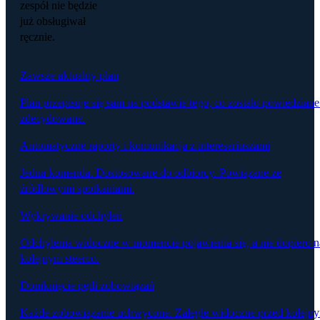
zespół nie będzie
już obsługiwał
ręcznie.
Zawsze aktualny plan
Plan przepisuje się sam na podstawie tego, co zostało powiedziane
zdecydowane.
Automatyczne raporty i komunikacja z interesariuszami
Jedna komenda. Dostosowane do odbiorcy. Powiązane ze
źródłowymi spotkaniami.
Wykrywanie odchyleń
Odchylenia widoczne w momencie pojawienia się, a nie dopiero n
kolejnym steerco.
Domknięcie pętli zobowiązań
Każde zobowiązanie uchwycone. Zaległe widoczne przed kolejn