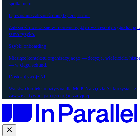
spotkaniem.
Ujawnianie zależności między zespołami
Zależności widoczne w momencie, gdy dwa zespoły sygnalizują t
samo ryzyko.
Szybki onboarding
Miesiące kontekstu organizacyjnego — decyzje, właściciele, histor
— w ciągu sekund.
Dostosuj swoje AI
Warstwa kontekstu natywna dla MCP. Narzędzia AI korzystają z
zawsze aktywnej pamięci organizacyjnej.