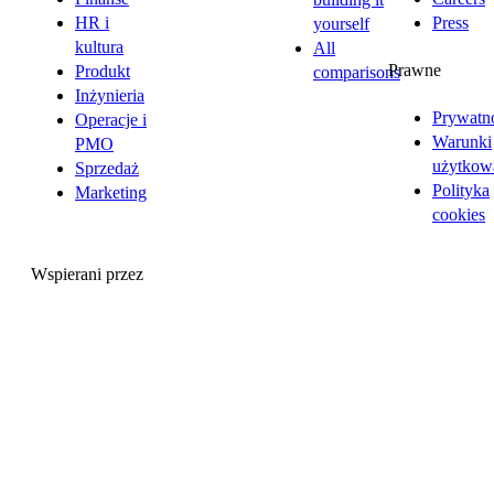
HR i
Press
yourself
kultura
All
Prawne
Produkt
comparisons
Inżynieria
Prywatn
Operacje i
Warunki
PMO
użytkow
Sprzedaż
Polityka
Marketing
cookies
Wspierani przez