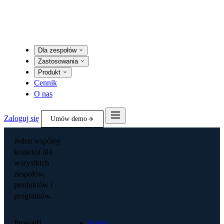
Dla zespołów
Zastosowania
Produkt
Cennik
O nas
Zaloguj się
Umów demo
Jeden wspólny
kontekst dla
wszystkich
zespołów,
produktów i
programów.
Prowadź
Kadra