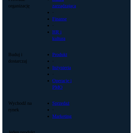
organizację
zarządzająca
·
Finanse
·
HR i
kultura
Buduj i
Produkt
dostarczaj
·
Inżynieria
·
Operacje i
PMO
Wychodź na
Sprzedaż
rynek
·
Marketing
Jeden produkt