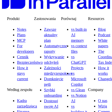
Produkt
Zastosowania
Porównaj
Resources
Notes
Zawsze
vs built-in
Blog
Plans
aktualny
AI
Podcast
MCP
plan
memory
White
For
Automatyczne
vs context
papers
developers
raporty
files
The
Cennik
Wykrywanie
vs
Coordina
Bezpieczeństwo
odchyleń
ChatGPT
Tax Ind
How it
Zależności
Projects
How it
stays
międzyzespołowe
vs
works
current
Domknięcie
Microsoft
Changel
pętli
Copilot
Według zespołu
Company
Szybki
vs Glean
onboarding
vs Notion
Kadra
O nas
Dostosuj
AI
zarządzająca
Wizja
swoje AI
vs
Finanse
Careers
building it