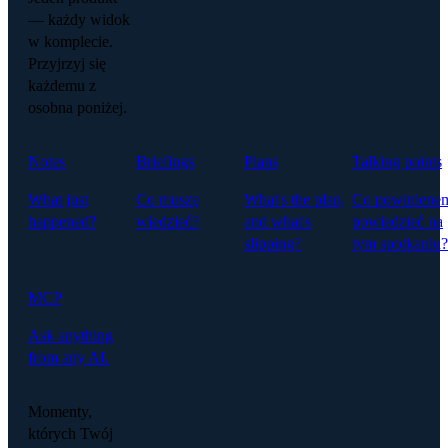
— każdy widok
w komplecie.
Przyjrzyj się
każdemu z
osobna poniżej.
Notes
Briefings
Plans
Talking points
What just
Co muszę
What's the plan,
Co powiniene
happened?
wiedzieć?
and what's
powiedzieć na
slipping?
tym spotkaniu?
MCP
Ask anything
from any AI.
Momenty,
których Twój