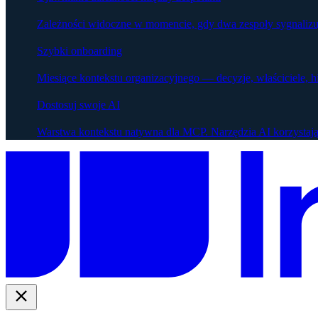
Zależności widoczne w momencie, gdy dwa zespoły sygnalizu
Szybki onboarding
Miesiące kontekstu organizacyjnego — decyzje, właściciele, h
Dostosuj swoje AI
Warstwa kontekstu natywna dla MCP. Narzędzia AI korzystają