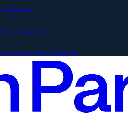
ją to samo ryzyko.
istoria — w ciągu sekund.
 z zawsze aktywnej pamięci organizacyjnej.