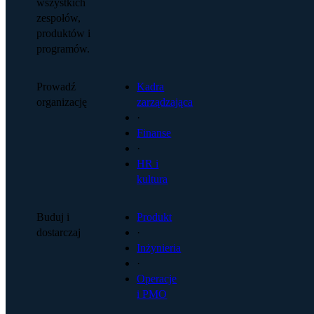
wszystkich
zespołów,
produktów i
programów.
Prowadź
Kadra
organizację
zarządzająca
·
Finanse
·
HR i
kultura
Buduj i
Produkt
dostarczaj
·
Inżynieria
·
Operacje
i PMO