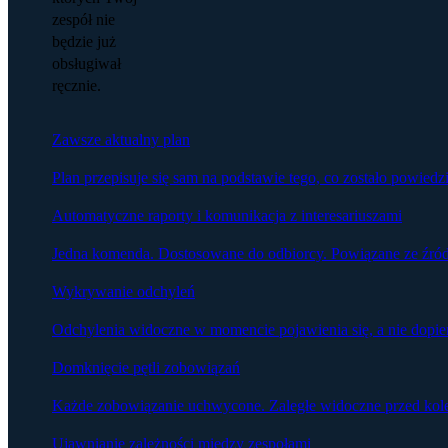
zespół nie
będzie już
obsługiwał
ręcznie.
Zawsze aktualny plan
Plan przepisuje się sam na podstawie tego, co zostało powied
Automatyczne raporty i komunikacja z interesariuszami
Jedna komenda. Dostosowane do odbiorcy. Powiązane ze źró
Wykrywanie odchyleń
Odchylenia widoczne w momencie pojawienia się, a nie dopier
Domknięcie pętli zobowiązań
Każde zobowiązanie uchwycone. Zaległe widoczne przed kol
Ujawnianie zależności między zespołami