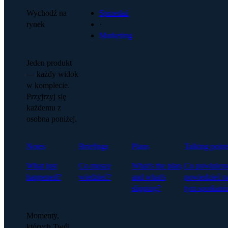
Wychodź na
Sprzedaż
rynek
·
Marketing
Jeden produkt
— każdy widok
w komplecie.
Przyjrzyj się
każdemu z
osobna poniżej.
Notes
Briefings
Plans
Talking point
What just
Co muszę
What's the plan,
Co powinien
happened?
wiedzieć?
and what's
powiedzieć n
slipping?
tym spotkani
Momenty,
których Twój