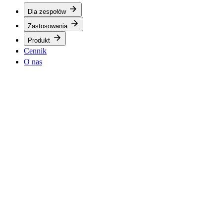
Dla zespołów
Zastosowania
Produkt
Cennik
O nas