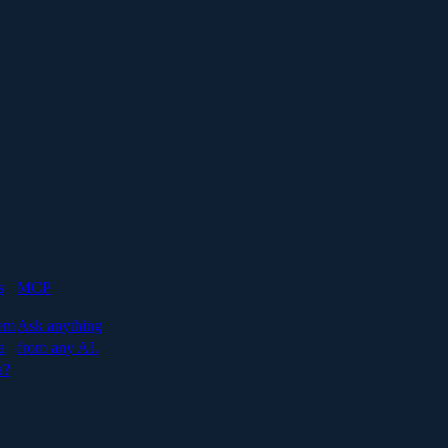
s
MCP
em
Ask anything
a
from any AI.
u?