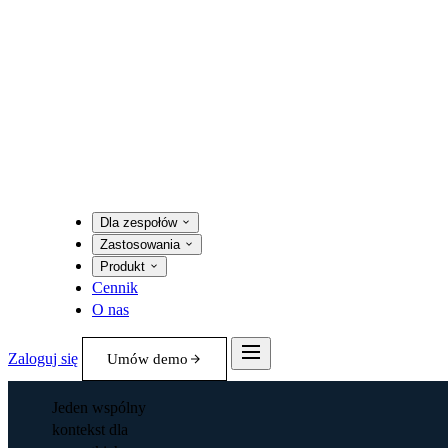
Dla zespołów
Zastosowania
Produkt
Cennik
O nas
Zaloguj się
Umów demo
Jeden wspólny
kontekst dla