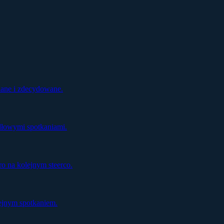
ziane i zdecydowane.
dłowymi spotkaniami.
o na kolejnym steerco.
ejnym spotkaniem.