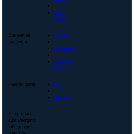
·
HR &
Cultuur
Bouwen en
Product
opleveren
·
Engineering
·
Operations
& PMO
Naar de markt
Sales
·
Marketing
Eén product —
elke weergave
inbegrepen.
Bekijk ze