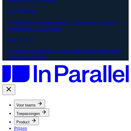
Snel onboarden
Maanden aan organisatiecontext — beslissingen, eigenaren,
geschiedenis — in seconden.
Stem je AI af
MCP-native contextlaag. AI-tools putten uit een altijd-actueel
organisatiegeheugen.
Voor teams
Toepassingen
Product
Prijzen