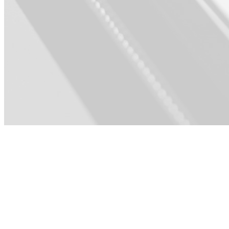
Voor Product ·
Sales ·
Engineering ·
HR & Cultuur ·
Operations &
PMO ·