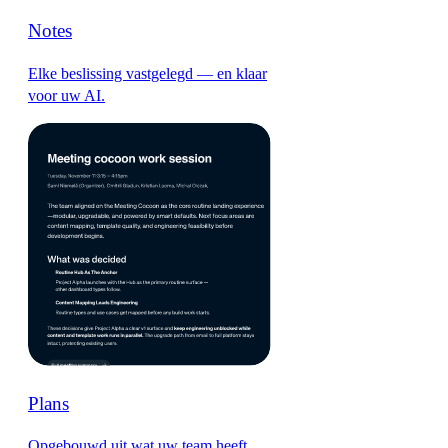
Notes
Elke beslissing vastgelegd — en klaar
voor uw AI.
Plans
Opgebouwd uit wat uw team heeft