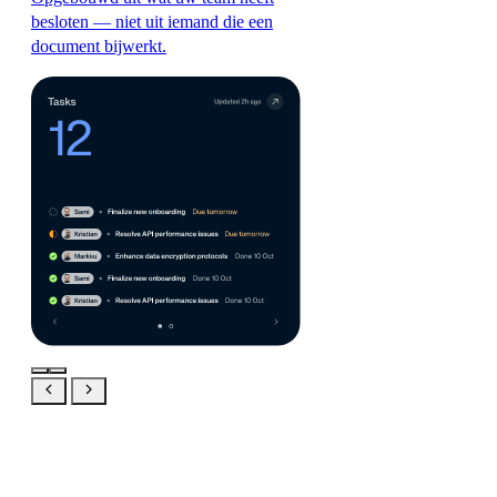
besloten — niet uit iemand die een
document bijwerkt.