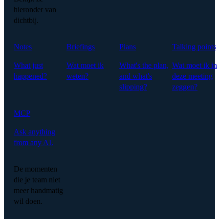
hieronder van
dichtbij.
Notes
Briefings
Plans
Talking points
What just
Wat moet ik
What's the plan,
Wat moet ik in
happened?
weten?
and what's
deze meeting
slipping?
zeggen?
MCP
Ask anything
from any AI.
De momenten
die je team niet
meer handmatig
wil doen.