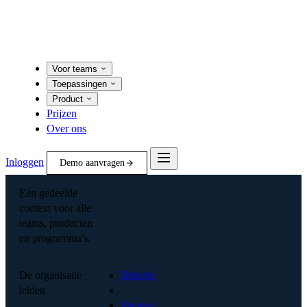
Voor teams
Toepassingen
Product
Prijzen
Over ons
Inloggen
Demo aanvragen
Eén gedeelde
context voor alle
teams, producten
en programma's.
De organisatie
Directie
leiden
·
Finance