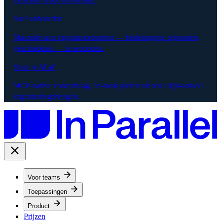
Snel onboarden
Maanden aan organisatiecontext — beslissingen, eigenaren,
geschiedenis — in seconden.
Stem je AI af
MCP-native contextlaag. AI-tools putten uit een altijd-actueel
organisatiegeheugen.
Voor teams
Toepassingen
Product
Prijzen