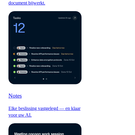
document bijwerkt.
Notes
Elke beslissing vastgelegd — en klaar
voor uw AI.