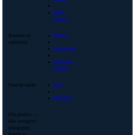
·
HR &
Cultuur
Bouwen en
Product
opleveren
·
Engineering
·
Operations
& PMO
Naar de markt
Sales
·
Marketing
Eén product —
elke weergave
inbegrepen.
Bekijk ze