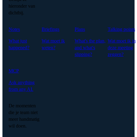
hieronder van
dichtbij.
Notes
Briefings
Plans
Talking points
What just
Wat moet ik
What's the plan,
Wat moet ik in
happened?
weten?
and what's
deze meeting
slipping?
zeggen?
MCP
Ask anything
from any AI.
De momenten
die je team niet
meer handmatig
wil doen.