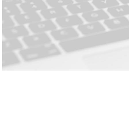
Voor Product ·
Operations &
PMO ·
Engineering ·
Marketing