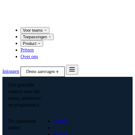
Voor teams
Toepassingen
Product
Prijzen
Over ons
Inloggen
Demo aanvragen
Eén gedeelde
context voor alle
teams, producten
en programma's.
De organisatie
Directie
leiden
·
Finance