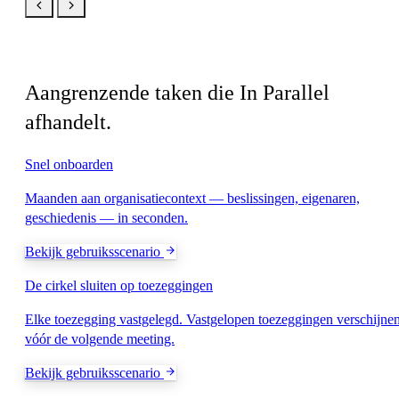
Gerelateerd
Aangrenzende taken die In Parallel
afhandelt.
Snel onboarden
Maanden aan organisatiecontext — beslissingen, eigenaren,
geschiedenis — in seconden.
Bekijk gebruiksscenario
De cirkel sluiten op toezeggingen
Elke toezegging vastgelegd. Vastgelopen toezeggingen verschijne
vóór de volgende meeting.
Bekijk gebruiksscenario