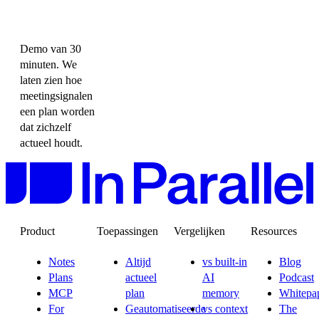
Demo van 30
minuten. We
laten zien hoe
meetingsignalen
een plan worden
dat zichzelf
actueel houdt.
Product
Toepassingen
Vergelijken
Resources
Notes
Altijd
vs built-in
Blog
Plans
actueel
AI
Podcast
MCP
plan
memory
Whitepa
For
Geautomatiseerde
vs context
The