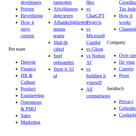
developers
rapporten
files
Coordina
Prijzen
Afwijkingen
vs
Tax Ind
Beveiliging
detecteren
ChatGPT
How it
How it
Afhankelijkheden
Projects
works
stays
tussen
vs
Changel
current
teams
Microsoft
Company
Sluit de
Copilot
Per team
cirkel
vs Glean
Over on
Snel
vs Notion
Directie
De visie
onboarden
AI
Finance
Careers
Stem je AI
vs
HR &
Press
af
building it
Cultuur
yourself
Juridisch
Product
All
Engineering
comparisons
Privacy
Operations
Gebruik
& PMO
Cookiebe
Sales
Marketing