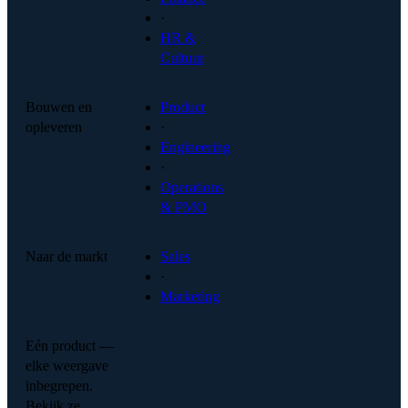
·
HR &
Cultuur
Bouwen en
Product
opleveren
·
Engineering
·
Operations
& PMO
Naar de markt
Sales
·
Marketing
Eén product —
elke weergave
inbegrepen.
Bekijk ze