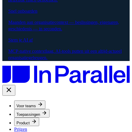
Snel onboarden
Maanden aan organisatiecontext — beslissingen, eigenaren,
geschiedenis — in seconden.
Stem je AI af
MCP-native contextlaag. AI-tools putten uit een altijd-actueel
organisatiegeheugen.
Voor teams
Toepassingen
Product
Prijzen