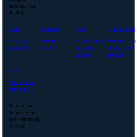
hieronder van
dichtbij.
Notes
Briefings
Plans
Talking points
What just
Wat moet ik
What's the plan,
Wat moet ik in
happened?
weten?
and what's
deze meeting
slipping?
zeggen?
MCP
Ask anything
from any AI.
De momenten
die je team niet
meer handmatig
wil doen.