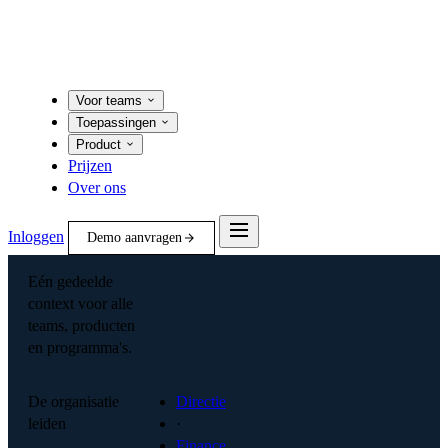
Voor teams
Toepassingen
Product
Prijzen
Over ons
Inloggen
Demo aanvragen
Eén gedeelde
context voor alle
teams, producten
en programma's.
De organisatie
Directie
leiden
·
Finance