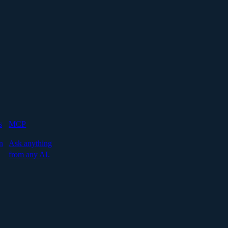
s
MCP
n
Ask anything
from any AI.