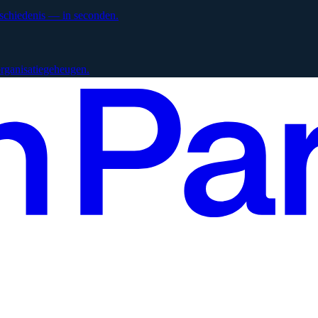
eschiedenis — in seconden.
 organisatiegeheugen.