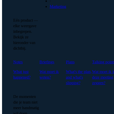
·
Marketing
Eén product —
elke weergave
inbegrepen.
Bekijk ze
hieronder van
dichtbij.
Notes
Briefings
Plans
Talking point
What just
Wat moet ik
What's the plan,
Wat moet ik i
happened?
weten?
and what's
deze meeting
slipping?
zeggen?
De momenten
die je team niet
meer handmatig
wil doen.