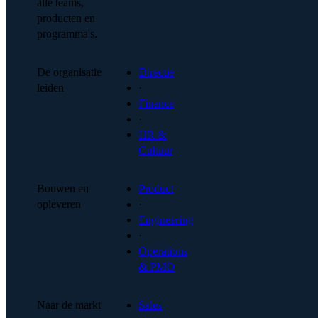
alle teams,
producten en
programma's.
De organisatie
Directie
leiden
·
Finance
·
HR &
Cultuur
Bouwen en
Product
opleveren
·
Engineering
·
Operations
& PMO
Naar de markt
Sales