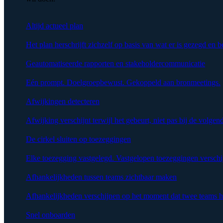
Altijd actueel plan
Het plan herschrijft zichzelf op basis van wat er is gezegd en b
Geautomatiseerde rapporten en stakeholdercommunicatie
Eén prompt. Doelgroepbewust. Gekoppeld aan bronmeetings.
Afwijkingen detecteren
Afwijking verschijnt terwijl het gebeurt, niet pas bij de volgen
De cirkel sluiten op toezeggingen
Elke toezegging vastgelegd. Vastgelopen toezeggingen verschi
Afhankelijkheden tussen teams zichtbaar maken
Afhankelijkheden verschijnen op het moment dat twee teams h
Snel onboarden