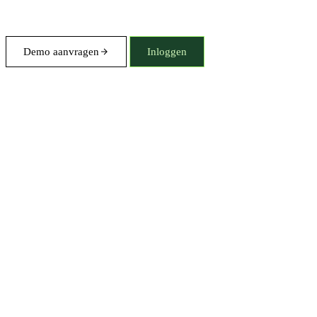
Demo aanvragen
Inloggen
Het
volledige
product
20 dagen
gratis —