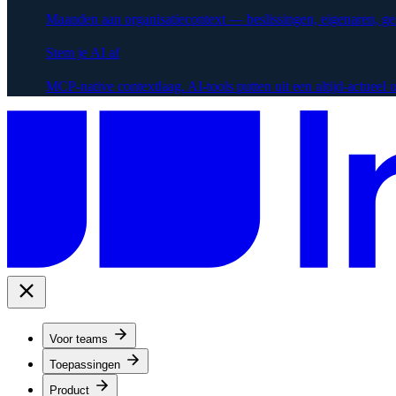
Maanden aan organisatiecontext — beslissingen, eigenaren, g
Stem je AI af
MCP-native contextlaag. AI-tools putten uit een altijd-actueel
Voor teams
Toepassingen
Product