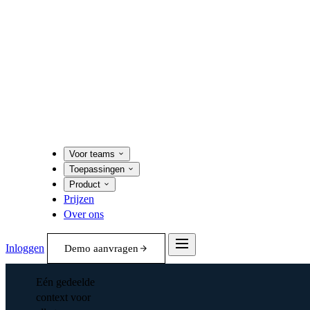
Voor teams
Toepassingen
Product
Prijzen
Over ons
Inloggen
Demo aanvragen
Eén gedeelde
context voor