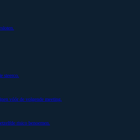
esloten.
de steerco.
jnen vóór de volgende meeting.
etzelfde risico benoemen.