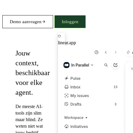
Demo aanvragen
Inloggen
MCP
linear.app
Jouw
context,
beschikbaar
voor elke
agent.
De meeste AI-
tools zijn slim
maar blind. Ze
weten niet wat
jouw bedrijf