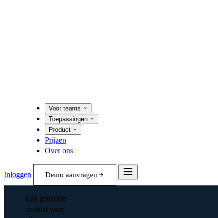
Voor teams
Toepassingen
Product
Prijzen
Over ons
Inloggen
Demo aanvragen
Eén gedeelde
context voor