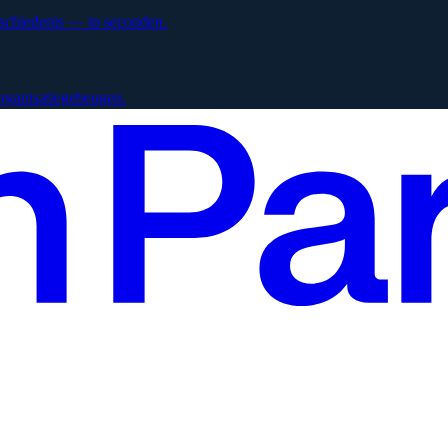
eschiedenis — in seconden.
 organisatiegeheugen.