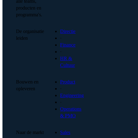
alle teams,
producten en
programma's.
De organisatie
Directie
leiden
·
Finance
·
HR &
Cultuur
Bouwen en
Product
opleveren
·
Engineering
·
Operations
& PMO
Naar de markt
Sales