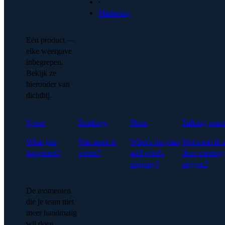
·
Marketing
Eén product —
elke weergave
inbegrepen.
Bekijk ze
hieronder van
dichtbij.
Notes
Briefings
Plans
Talking point
What just
Wat moet ik
What's the plan,
Wat moet ik i
happened?
weten?
and what's
deze meeting
slipping?
zeggen?
De momenten
die je team niet
meer handmatig
wil doen.