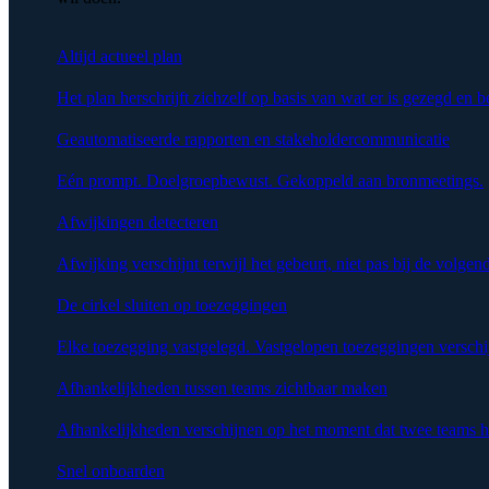
Altijd actueel plan
Het plan herschrijft zichzelf op basis van wat er is gezegd en b
Geautomatiseerde rapporten en stakeholdercommunicatie
Eén prompt. Doelgroepbewust. Gekoppeld aan bronmeetings.
Afwijkingen detecteren
Afwijking verschijnt terwijl het gebeurt, niet pas bij de volgen
De cirkel sluiten op toezeggingen
Elke toezegging vastgelegd. Vastgelopen toezeggingen verschi
Afhankelijkheden tussen teams zichtbaar maken
Afhankelijkheden verschijnen op het moment dat twee teams h
Snel onboarden