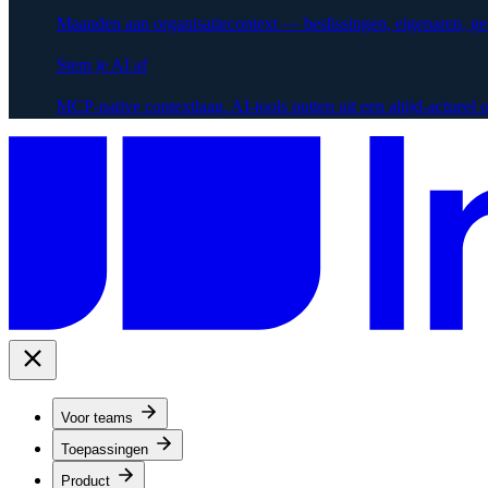
Maanden aan organisatiecontext — beslissingen, eigenaren, g
Stem je AI af
MCP-native contextlaag. AI-tools putten uit een altijd-actueel
Voor teams
Toepassingen
Product