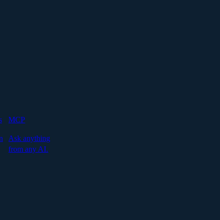
s
MCP
n
Ask anything
from any AI.