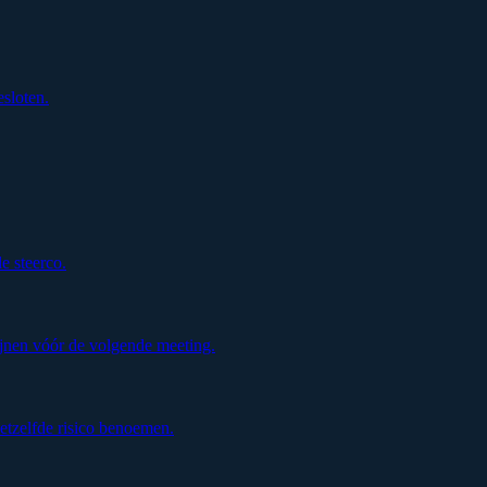
esloten.
de steerco.
jnen vóór de volgende meeting.
etzelfde risico benoemen.