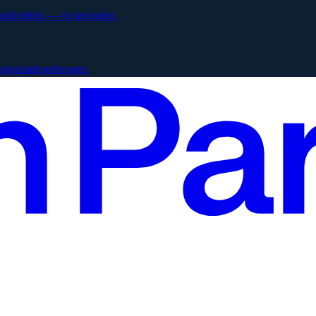
eschiedenis — in seconden.
 organisatiegeheugen.