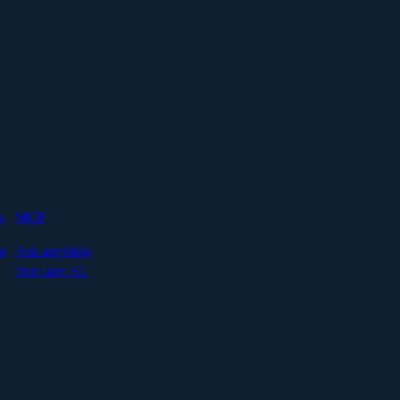
s
MCP
n
Ask anything
from any AI.