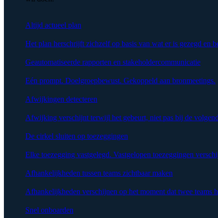
Altijd actueel plan
Het plan herschrijft zichzelf op basis van wat er is gezegd en b
Geautomatiseerde rapporten en stakeholdercommunicatie
Eén prompt. Doelgroepbewust. Gekoppeld aan bronmeetings.
Afwijkingen detecteren
Afwijking verschijnt terwijl het gebeurt, niet pas bij de volgen
De cirkel sluiten op toezeggingen
Elke toezegging vastgelegd. Vastgelopen toezeggingen verschi
Afhankelijkheden tussen teams zichtbaar maken
Afhankelijkheden verschijnen op het moment dat twee teams h
Snel onboarden