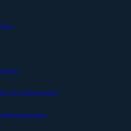
esloten.
de steerco.
jnen vóór de volgende meeting.
etzelfde risico benoemen.