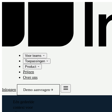
Voor teams
Toepassingen
Product
Prijzen
Over ons
Inloggen
Demo aanvragen
Eén gedeelde
context voor