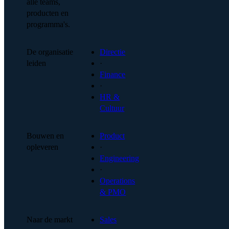
alle teams,
producten en
programma's.
De organisatie
Directie
leiden
·
Finance
·
HR &
Cultuur
Bouwen en
Product
opleveren
·
Engineering
·
Operations
& PMO
Naar de markt
Sales