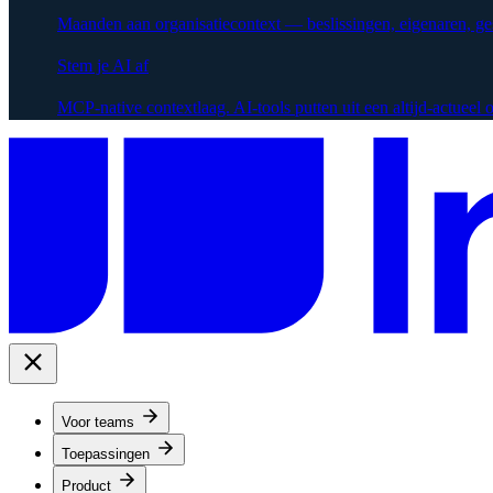
Maanden aan organisatiecontext — beslissingen, eigenaren, g
Stem je AI af
MCP-native contextlaag. AI-tools putten uit een altijd-actueel
Voor teams
Toepassingen
Product