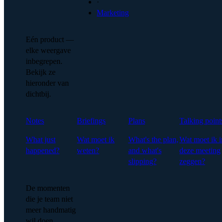
·
Marketing
Eén product —
elke weergave
inbegrepen.
Bekijk ze
hieronder van
dichtbij.
Notes
Briefings
Plans
Talking point
What just
Wat moet ik
What's the plan,
Wat moet ik i
happened?
weten?
and what's
deze meeting
slipping?
zeggen?
De momenten
die je team niet
meer handmatig
wil doen.