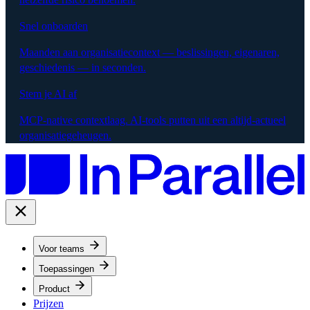
Snel onboarden
Maanden aan organisatiecontext — beslissingen, eigenaren,
geschiedenis — in seconden.
Stem je AI af
MCP-native contextlaag. AI-tools putten uit een altijd-actueel
organisatiegeheugen.
Voor teams
Toepassingen
Product
Prijzen