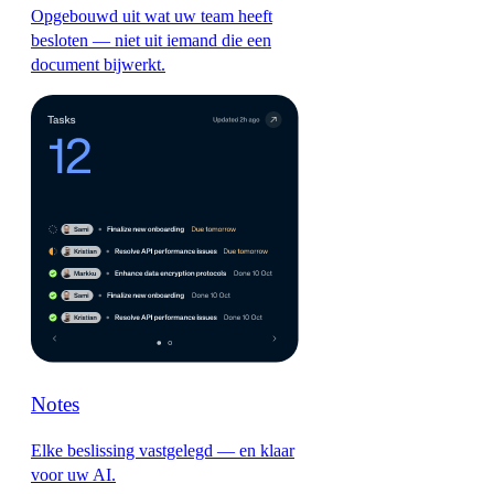
Opgebouwd uit wat uw team heeft
besloten — niet uit iemand die een
document bijwerkt.
Notes
Elke beslissing vastgelegd — en klaar
voor uw AI.