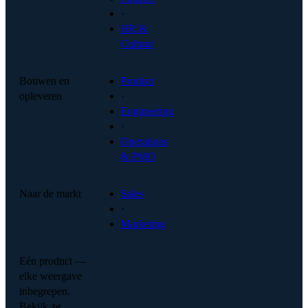
·
HR &
Cultuur
Bouwen en
Product
opleveren
·
Engineering
·
Operations
& PMO
Naar de markt
Sales
·
Marketing
Eén product —
elke weergave
inbegrepen.
Bekijk ze