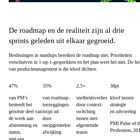
De coördinatielast van Product
De roadmap en de realiteit zijn al drie
sprints geleden uit elkaar gegroeid.
Beslissingen in standups bereiken de roadmap niet. Prioriteiten
verschuiven in 1-op-1-gesprekken en het plan weet het niet. De hel
van productmanagement is die kloof dichten.
47%
35%
2,5×
38pt
van PM’s
van roadmap-
snelheidsverlies
kloof tussen
besteedt het
toezeggingen
door context-
strategie
grootste deel van
loopt uit
switching
en uitvoering
de week aan
door
tussen niet-
PMI Pulse of t
afstemming en
onopgemerkte
afgestemde
Profession, 20
status,
afwijking
teams
niet aan