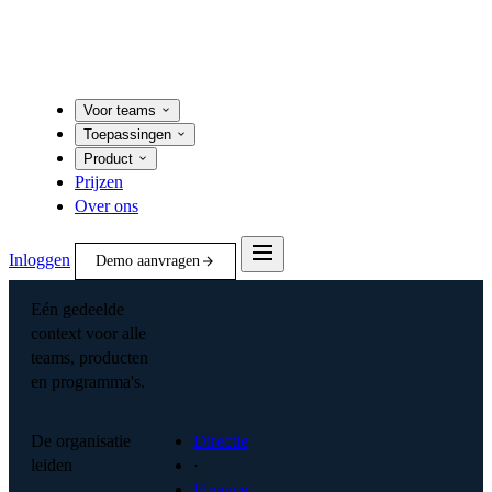
Voor teams
Toepassingen
Product
Prijzen
Over ons
Inloggen
Demo aanvragen
Eén gedeelde
context voor alle
teams, producten
en programma's.
De organisatie
Directie
leiden
·
Finance