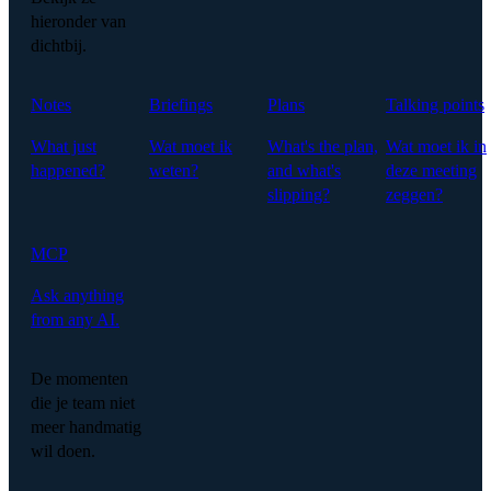
hieronder van
dichtbij.
Notes
Briefings
Plans
Talking points
What just
Wat moet ik
What's the plan,
Wat moet ik in
happened?
weten?
and what's
deze meeting
slipping?
zeggen?
MCP
Ask anything
from any AI.
De momenten
die je team niet
meer handmatig
wil doen.