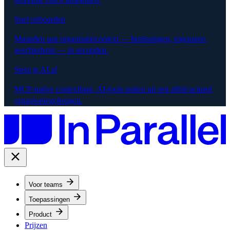
Snel onboarden
Maanden aan organisatiecontext — beslissingen, eigenaren,
geschiedenis — in seconden.
Stem je AI af
MCP-native contextlaag. AI-tools putten uit een altijd-actueel
organisatiegeheugen.
Voor teams
Toepassingen
Product
Prijzen