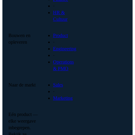
·
HR &
Cultuur
Bouwen en
Product
opleveren
·
Engineering
·
Operations
& PMO
Naar de markt
Sales
·
Marketing
Eén product —
elke weergave
inbegrepen.
Bekijk ze