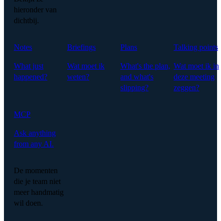
hieronder van
dichtbij.
Notes
Briefings
Plans
Talking points
What just
Wat moet ik
What's the plan,
Wat moet ik in
happened?
weten?
and what's
deze meeting
slipping?
zeggen?
MCP
Ask anything
from any AI.
De momenten
die je team niet
meer handmatig
wil doen.