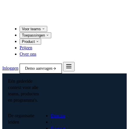
Voor teams
Toepassingen
Product
Prijzen
Over ons
Inloggen
Demo aanvragen
Eén gedeelde
context voor alle
teams, producten
en programma's.
De organisatie
Directie
leiden
·
Finance