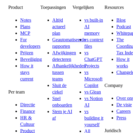
Product
Toepassingen
Vergelijken
Resources
Notes
Altijd
vs built-in
Blog
Plans
actueel
AI
Podcast
MCP
plan
memory
Whitepa
For
Geautomatiseerde
vs context
The
developers
rapporten
files
Coordina
Prijzen
Afwijkingen
vs
Tax Ind
Beveiliging
detecteren
ChatGPT
How it
How it
Afhankelijkheden
Projects
works
stays
tussen
vs
Changel
current
teams
Microsoft
Company
Sluit de
Copilot
Per team
cirkel
vs Glean
Over on
Snel
vs Notion
Directie
De visie
onboarden
AI
Finance
Careers
Stem je AI
vs
HR &
Press
af
building it
Cultuur
yourself
Juridisch
Product
All