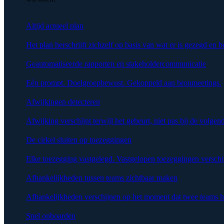
Altijd actueel plan
Het plan herschrijft zichzelf op basis van wat er is gezegd en b
Geautomatiseerde rapporten en stakeholdercommunicatie
Eén prompt. Doelgroepbewust. Gekoppeld aan bronmeetings.
Afwijkingen detecteren
Afwijking verschijnt terwijl het gebeurt, niet pas bij de volgen
De cirkel sluiten op toezeggingen
Elke toezegging vastgelegd. Vastgelopen toezeggingen verschi
Afhankelijkheden tussen teams zichtbaar maken
Afhankelijkheden verschijnen op het moment dat twee teams h
Snel onboarden