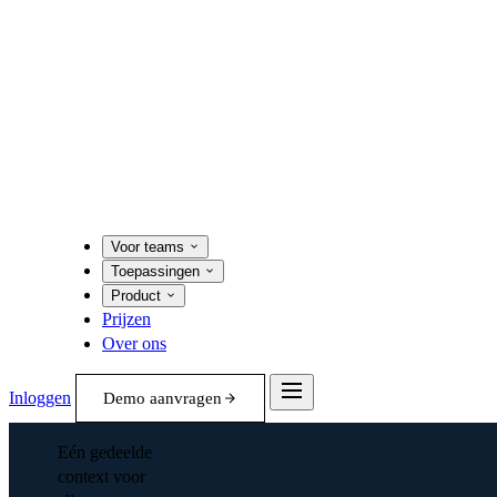
Voor teams
Toepassingen
Product
Prijzen
Over ons
Inloggen
Demo aanvragen
Eén gedeelde
context voor