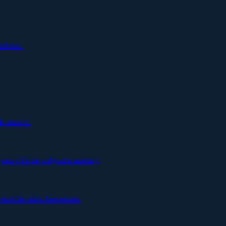
esloten.
de steerco.
jnen vóór de volgende meeting.
etzelfde risico benoemen.