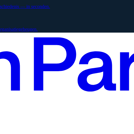
eschiedenis — in seconden.
 organisatiegeheugen.