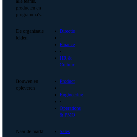
alle teams,
producten en
programma's.
De organisatie
Directie
leiden
·
Finance
·
HR &
Cultuur
Bouwen en
Product
opleveren
·
Engineering
·
Operations
& PMO
Naar de markt
Sales