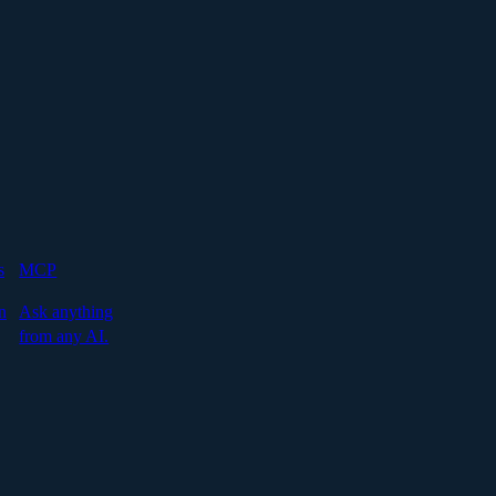
s
MCP
n
Ask anything
from any AI.