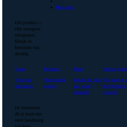
·
Marketing
Eén product —
elke weergave
inbegrepen.
Bekijk ze
hieronder van
dichtbij.
Notes
Briefings
Plans
Talking point
What just
Wat moet ik
What's the plan,
Wat moet ik i
happened?
weten?
and what's
deze meeting
slipping?
zeggen?
De momenten
die je team niet
meer handmatig
wil doen.