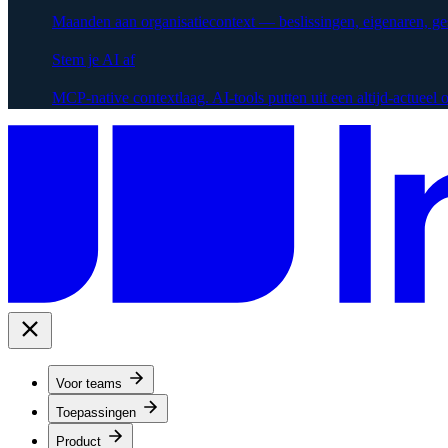
Maanden aan organisatiecontext — beslissingen, eigenaren, g
Stem je AI af
MCP-native contextlaag. AI-tools putten uit een altijd-actueel
Voor teams
Toepassingen
Product