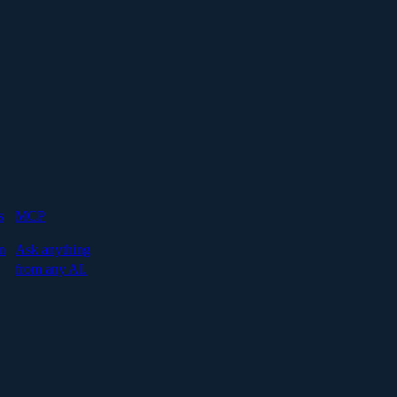
s
MCP
n
Ask anything
from any AI.