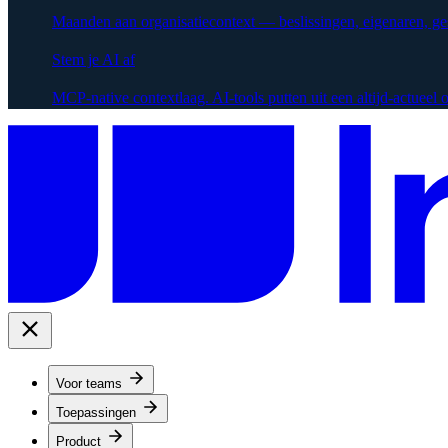
Maanden aan organisatiecontext — beslissingen, eigenaren, g
Stem je AI af
MCP-native contextlaag. AI-tools putten uit een altijd-actueel
Voor teams
Toepassingen
Product