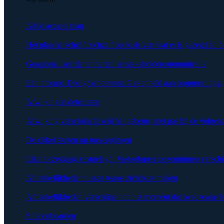
Altijd actueel plan
Het plan herschrijft zichzelf op basis van wat er is gezegd en b
Geautomatiseerde rapporten en stakeholdercommunicatie
Eén prompt. Doelgroepbewust. Gekoppeld aan bronmeetings.
Afwijkingen detecteren
Afwijking verschijnt terwijl het gebeurt, niet pas bij de volgen
De cirkel sluiten op toezeggingen
Elke toezegging vastgelegd. Vastgelopen toezeggingen verschi
Afhankelijkheden tussen teams zichtbaar maken
Afhankelijkheden verschijnen op het moment dat twee teams h
Snel onboarden