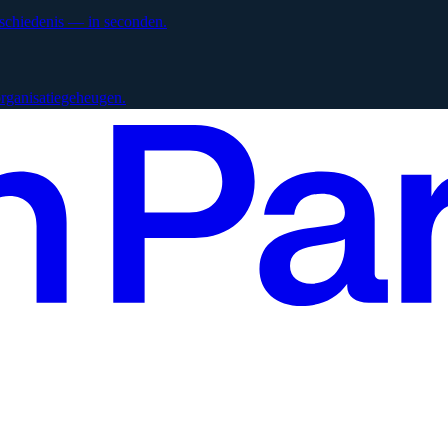
eschiedenis — in seconden.
 organisatiegeheugen.