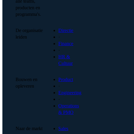
alle teams,
producten en
programma's.
De organisatie
Directie
leiden
·
Finance
·
HR &
Cultuur
Bouwen en
Product
opleveren
·
Engineering
·
Operations
& PMO
Naar de markt
Sales