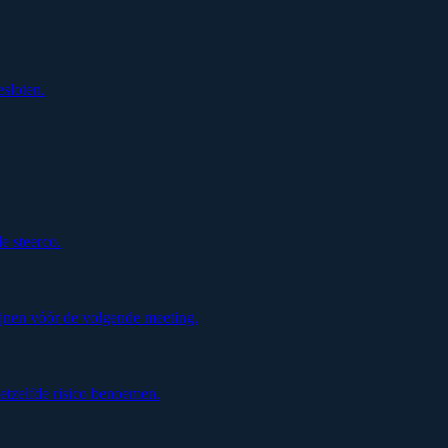
esloten.
de steerco.
jnen vóór de volgende meeting.
etzelfde risico benoemen.