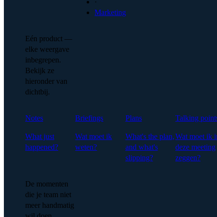
·
Marketing
Eén product —
elke weergave
inbegrepen.
Bekijk ze
hieronder van
dichtbij.
Notes
Briefings
Plans
Talking point
What just
Wat moet ik
What's the plan,
Wat moet ik i
happened?
weten?
and what's
deze meeting
slipping?
zeggen?
De momenten
die je team niet
meer handmatig
wil doen.