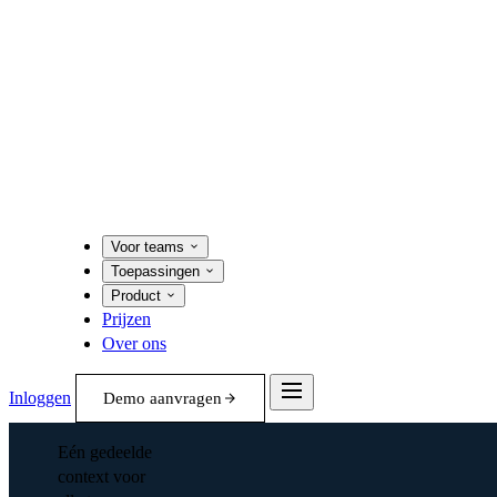
Voor teams
Toepassingen
Product
Prijzen
Over ons
Inloggen
Demo aanvragen
Eén gedeelde
context voor