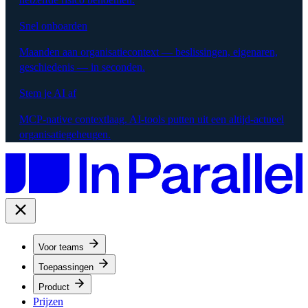
Snel onboarden
Maanden aan organisatiecontext — beslissingen, eigenaren,
geschiedenis — in seconden.
Stem je AI af
MCP-native contextlaag. AI-tools putten uit een altijd-actueel
organisatiegeheugen.
Voor teams
Toepassingen
Product
Prijzen