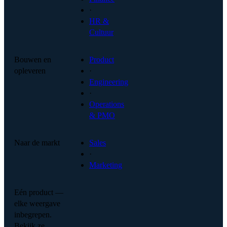
·
HR &
Cultuur
Bouwen en
Product
opleveren
·
Engineering
·
Operations
& PMO
Naar de markt
Sales
·
Marketing
Eén product —
elke weergave
inbegrepen.
Bekijk ze