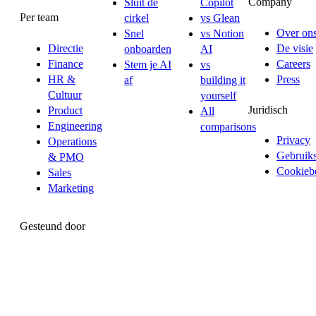
Company
Sluit de
Copilot
Per team
cirkel
vs Glean
Over on
Snel
vs Notion
Directie
De visie
onboarden
AI
Finance
Careers
Stem je AI
vs
HR &
Press
af
building it
Cultuur
yourself
Juridisch
Product
All
Engineering
comparisons
Privacy
Operations
Gebruik
& PMO
Cookiebe
Sales
Marketing
Gesteund door