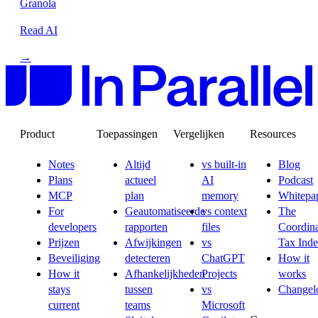
Granola
Read AI
→
Product
Toepassingen
Vergelijken
Resources
Notes
Altijd
vs built-in
Blog
Plans
actueel
AI
Podcast
MCP
plan
memory
Whitepa
For
Geautomatiseerde
vs context
The
developers
rapporten
files
Coordina
Prijzen
Afwijkingen
vs
Tax Ind
Beveiliging
detecteren
ChatGPT
How it
How it
Afhankelijkheden
Projects
works
stays
tussen
vs
Changel
current
teams
Microsoft