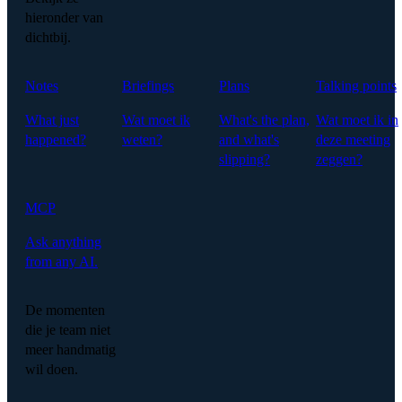
hieronder van
dichtbij.
Notes
Briefings
Plans
Talking points
What just
Wat moet ik
What's the plan,
Wat moet ik in
happened?
weten?
and what's
deze meeting
slipping?
zeggen?
MCP
Ask anything
from any AI.
De momenten
die je team niet
meer handmatig
wil doen.