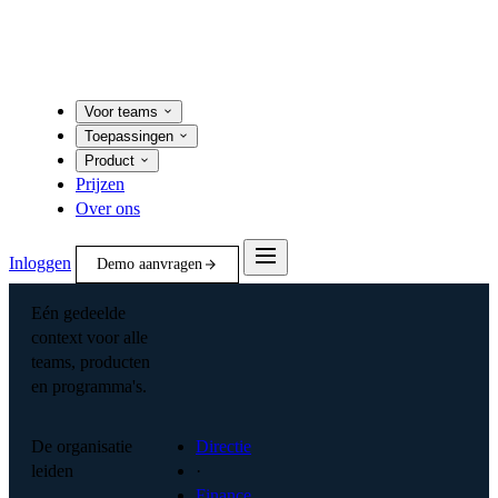
Voor teams
Toepassingen
Product
Prijzen
Over ons
Inloggen
Demo aanvragen
Eén gedeelde
context voor alle
teams, producten
en programma's.
De organisatie
Directie
leiden
·
Finance