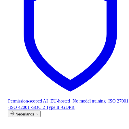
Permission-scoped AI
·
EU-hosted
·
No model training
·
ISO 27001
·
ISO 42001
·
SOC 2 Type II
·
GDPR
Nederlands