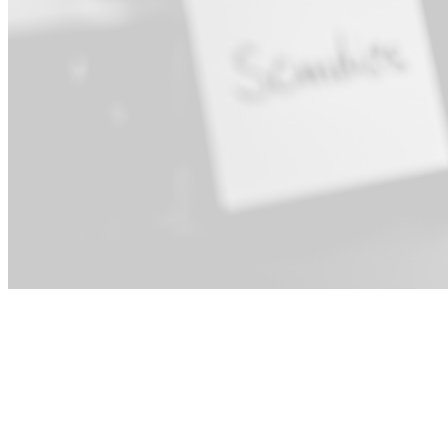
Per Executive ·
Operations &
PMO ·
Engineering ·