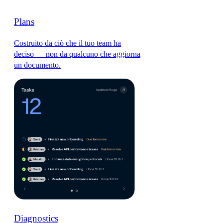
Plans
Costruito da ciò che il tuo team ha
deciso — non da qualcuno che aggiorna
un documento.
Diagnostics