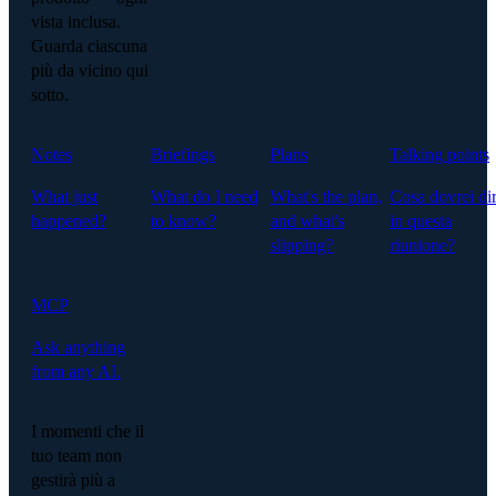
vista inclusa.
Guarda ciascuna
più da vicino qui
sotto.
Notes
Briefings
Plans
Talking points
What just
What do I need
What's the plan,
Cosa dovrei di
happened?
to know?
and what's
in questa
slipping?
riunione?
MCP
Ask anything
from any AI.
I momenti che il
tuo team non
gestirà più a