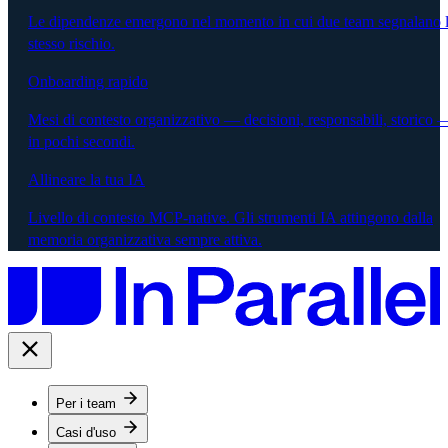
Le dipendenze emergono nel momento in cui due team segnalano 
stesso rischio.
Onboarding rapido
Mesi di contesto organizzativo — decisioni, responsabili, storico 
in pochi secondi.
Allineare la tua IA
Livello di contesto MCP-native. Gli strumenti IA attingono dalla
memoria organizzativa sempre attiva.
Per i team
Casi d'uso