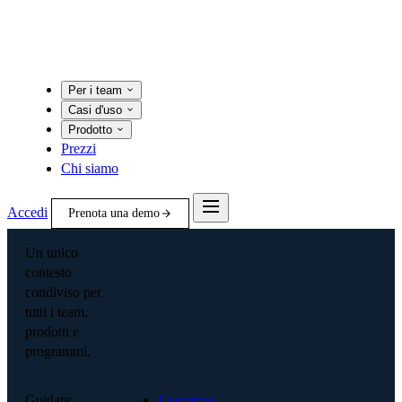
Per i team
Casi d'uso
Prodotto
Prezzi
Chi siamo
Accedi
Prenota una demo
Un unico
contesto
condiviso per
tutti i team,
prodotti e
programmi.
Guidare
Executive