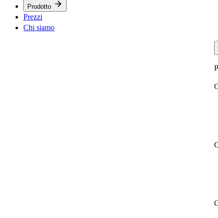
Prodotto
Prezzi
Chi siamo
P
G
C
G