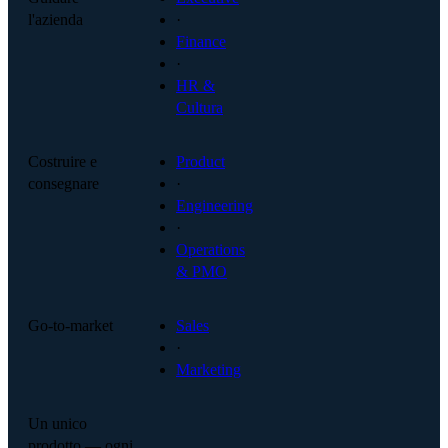
l'azienda
·
Finance
·
HR &
Cultura
Costruire e
Product
consegnare
·
Engineering
·
Operations
& PMO
Go-to-market
Sales
·
Marketing
Un unico
prodotto — ogni