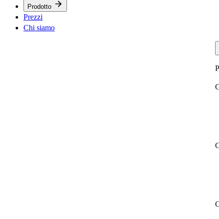
Prodotto
Prezzi
Chi siamo
P
G
C
G