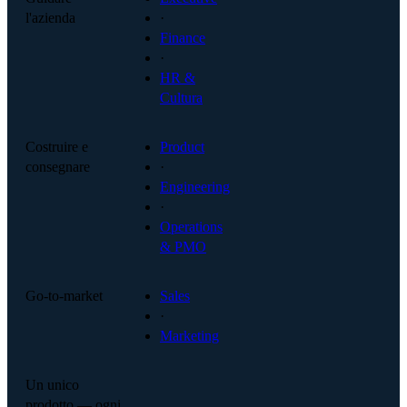
l'azienda
·
Finance
·
HR &
Cultura
Costruire e
Product
consegnare
·
Engineering
·
Operations
& PMO
Go-to-market
Sales
·
Marketing
Un unico
prodotto — ogni