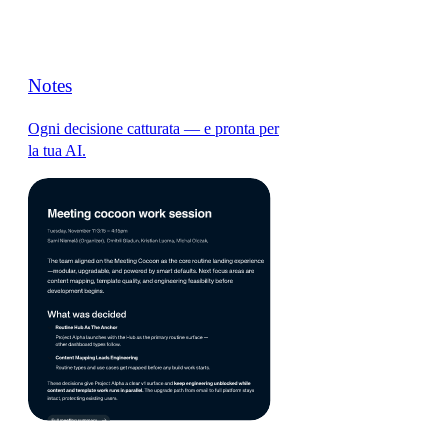
Notes
Ogni decisione catturata — e pronta per
la tua AI.