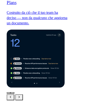
Plans
Costruito da ciò che il tuo team ha
deciso — non da qualcuno che aggiorna
un documento.