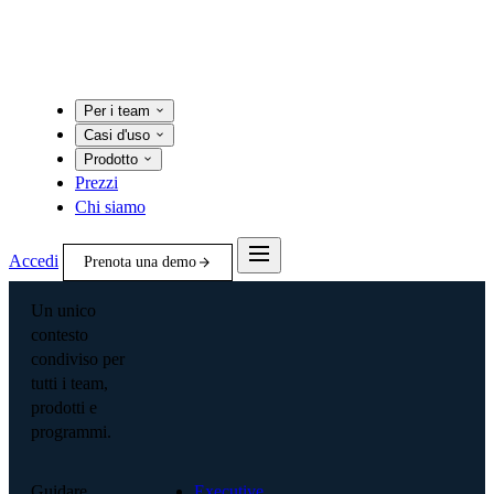
Per i team
Casi d'uso
Prodotto
Prezzi
Chi siamo
Accedi
Prenota una demo
Un unico
contesto
condiviso per
tutti i team,
prodotti e
programmi.
Guidare
Executive