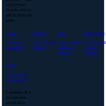
vista inclusa.
Guarda ciascuna
più da vicino qui
sotto.
Notes
Briefings
Plans
Talking points
What just
What do I need
What's the plan,
Cosa dovrei di
happened?
to know?
and what's
in questa
slipping?
riunione?
MCP
Ask anything
from any AI.
I momenti che il
tuo team non
gestirà più a