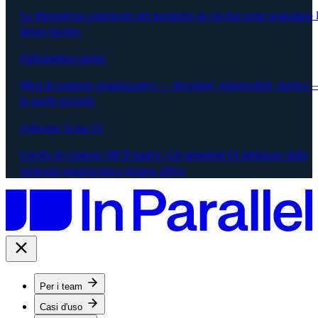
Le dipendenze emergono nel momento in cui due team segnalano 
stesso rischio.
Onboarding rapido
Mesi di contesto organizzativo — decisioni, responsabili, storico 
in pochi secondi.
Allineare la tua IA
Livello di contesto MCP-native. Gli strumenti IA attingono dalla
memoria organizzativa sempre attiva.
Per i team
Casi d'uso