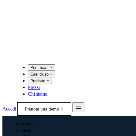
Per i team
Casi d'uso
Prodotto
Prezzi
Chi siamo
Accedi
Prenota una demo
Un unico
contesto