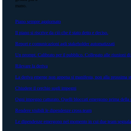
mano.
Piano sempre aggiornato
Il piano si riscrive da ciò che è stato detto e deciso.
Report e comunicazioni agli stakeholder automatizzati
Un prompt. Calibrato per il pubblico. Collegato alle riunioni di
Rilevare la deriva
La deriva emerge non appena si manifesta, non alla prossima s
Chiudere il cerchio sugli impegni
Ogni impegno catturato. Quelli bloccati emergono prima della 
Rendere visibili le dipendenze cross-team
Le dipendenze emergono nel momento in cui due team segnalano