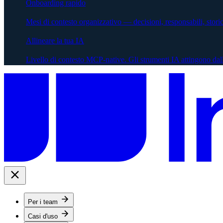
Onboarding rapido
Mesi di contesto organizzativo — decisioni, responsabili, stor
Allineare la tua IA
Livello di contesto MCP-native. Gli strumenti IA attingono dal
Per i team
Casi d'uso