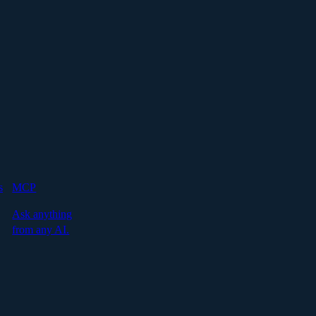
s
MCP
Ask anything
from any AI.