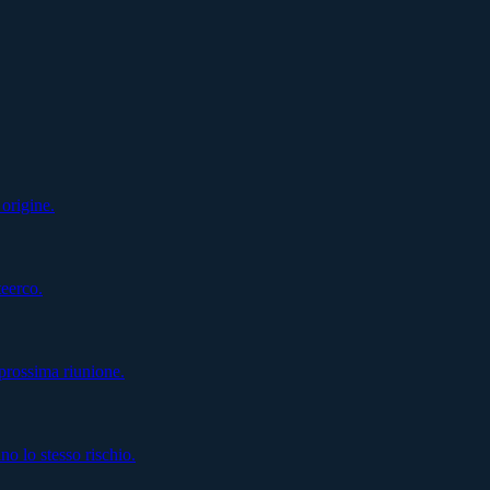
 origine.
teerco.
prossima riunione.
 lo stesso rischio.