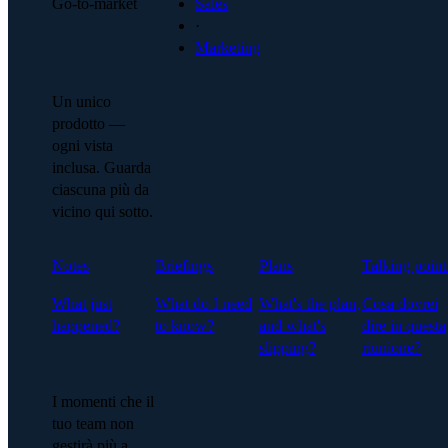
Go-to-market
Sales
·
Marketing
Un unico
prodotto —
ogni vista
inclusa. Guarda
ciascuna più da
vicino qui sotto.
Notes
Briefings
Plans
Talking point
What just
What do I need
What's the plan,
Cosa dovrei
happened?
to know?
and what's
dire in questa
slipping?
riunione?
I momenti che il
tuo team non
gestirà più a