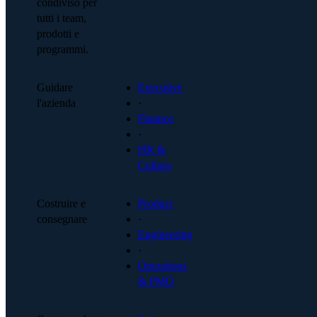
condiviso per
tutti i team,
prodotti e
programmi.
Guidare
Executive
l'azienda
·
Finance
·
HR &
Cultura
Costruire e
Product
consegnare
·
Engineering
·
Operations
& PMO