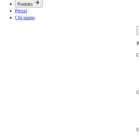
Prodotto
Prezzi
Chi siamo
P
G
C
G