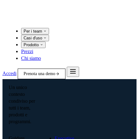
Per i team
Casi d'uso
Prodotto
Prezzi
Chi siamo
Accedi
Prenota una demo
Un unico
contesto
condiviso per
tutti i team,
prodotti e
programmi.
Guidare
Executive