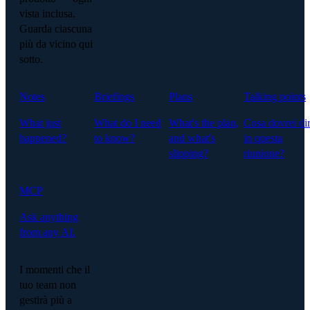
vista inclusa.
Guarda ciascuna
più da vicino qui
sotto.
Notes
Briefings
Plans
Talking points
What just
What do I need
What's the plan,
Cosa dovrei di
happened?
to know?
and what's
in questa
slipping?
riunione?
MCP
Ask anything
from any AI.
I momenti che il
tuo team non
gestirà più a