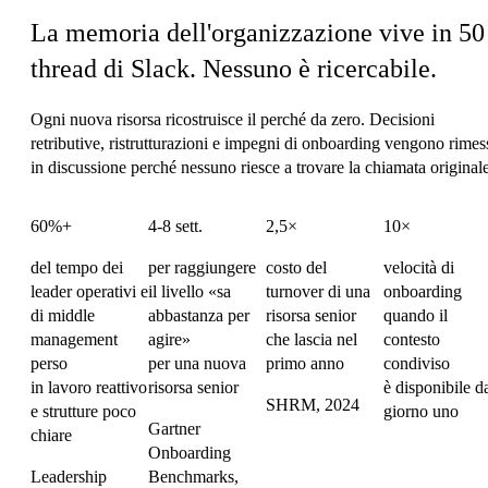
La memoria dell'organizzazione vive in 50
thread di Slack.
Nessuno è ricercabile.
Ogni nuova risorsa ricostruisce il perché da zero. Decisioni
retributive, ristrutturazioni e impegni di onboarding vengono rimes
in discussione perché nessuno riesce a trovare la chiamata originale
60%+
4-8 sett.
2,5×
10×
del tempo dei
per raggiungere
costo del
velocità di
leader operativi e
il livello «sa
turnover di una
onboarding
di middle
abbastanza per
risorsa senior
quando il
management
agire»
che lascia nel
contesto
perso
per una nuova
primo anno
condiviso
in lavoro reattivo
risorsa senior
è disponibile d
SHRM, 2024
e strutture poco
giorno uno
Gartner
chiare
Onboarding
Leadership
Benchmarks,