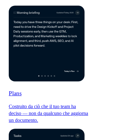
Plans
Costruito da ciò che il tuo team ha
deciso — non da qualcuno che aggiorna
un documento.