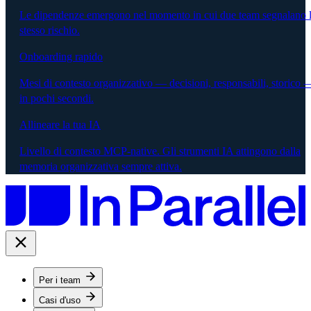
Le dipendenze emergono nel momento in cui due team segnalano 
stesso rischio.
Onboarding rapido
Mesi di contesto organizzativo — decisioni, responsabili, storico 
in pochi secondi.
Allineare la tua IA
Livello di contesto MCP-native. Gli strumenti IA attingono dalla
memoria organizzativa sempre attiva.
Per i team
Casi d'uso