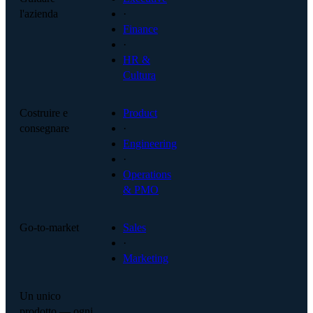
l'azienda
·
Finance
·
HR &
Cultura
Costruire e
Product
consegnare
·
Engineering
·
Operations
& PMO
Go-to-market
Sales
·
Marketing
Un unico
prodotto — ogni