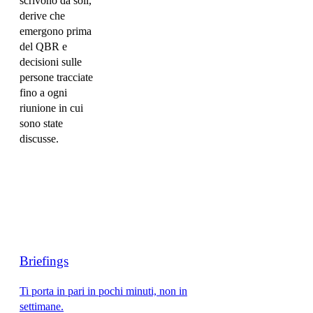
scrivono da soli,
derive che
emergono prima
del QBR e
decisioni sulle
persone tracciate
fino a ogni
riunione in cui
sono state
discusse.
Briefings
Ti porta in pari in pochi minuti, non in
settimane.