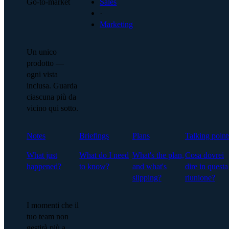
Go-to-market
Sales
·
Marketing
Un unico
prodotto —
ogni vista
inclusa. Guarda
ciascuna più da
vicino qui sotto.
Notes
Briefings
Plans
Talking point
What just
What do I need
What's the plan,
Cosa dovrei
happened?
to know?
and what's
dire in questa
slipping?
riunione?
I momenti che il
tuo team non
gestirà più a