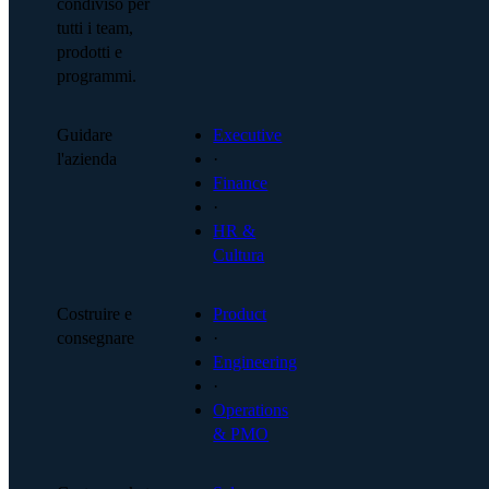
condiviso per
tutti i team,
prodotti e
programmi.
Guidare
Executive
l'azienda
·
Finance
·
HR &
Cultura
Costruire e
Product
consegnare
·
Engineering
·
Operations
& PMO