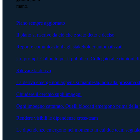
mano.
Piano sempre aggiornato
Il piano si riscrive da ciò che è stato detto e deciso.
Report e comunicazioni agli stakeholder automatizzati
Un prompt. Calibrato per il pubblico. Collegato alle riunioni di
Rilevare la deriva
La deriva emerge non appena si manifesta, non alla prossima s
Chiudere il cerchio sugli impegni
Ogni impegno catturato. Quelli bloccati emergono prima della 
Rendere visibili le dipendenze cross-team
Le dipendenze emergono nel momento in cui due team segnalano