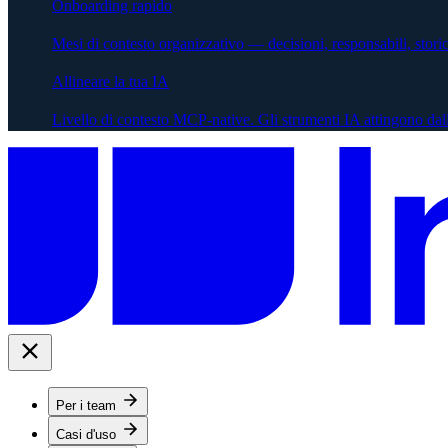
Onboarding rapido
Mesi di contesto organizzativo — decisioni, responsabili, stor
Allineare la tua IA
Livello di contesto MCP-native. Gli strumenti IA attingono dal
Per i team
Casi d'uso