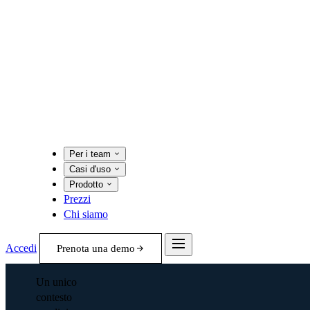
Per i team
Casi d'uso
Prodotto
Prezzi
Chi siamo
Accedi
Prenota una demo
Un unico
contesto