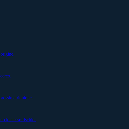
 origine.
teerco.
prossima riunione.
 lo stesso rischio.