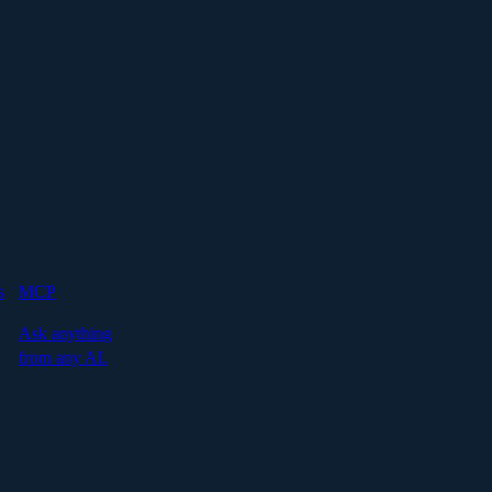
s
MCP
Ask anything
from any AI.