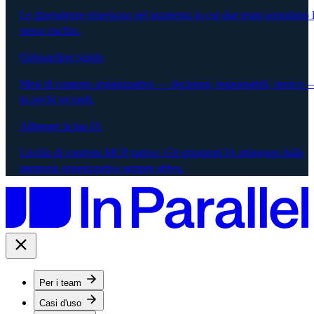
Le dipendenze emergono nel momento in cui due team segnalano 
stesso rischio.
Onboarding rapido
Mesi di contesto organizzativo — decisioni, responsabili, storico 
in pochi secondi.
Allineare la tua IA
Livello di contesto MCP-native. Gli strumenti IA attingono dalla
memoria organizzativa sempre attiva.
Per i team
Casi d'uso