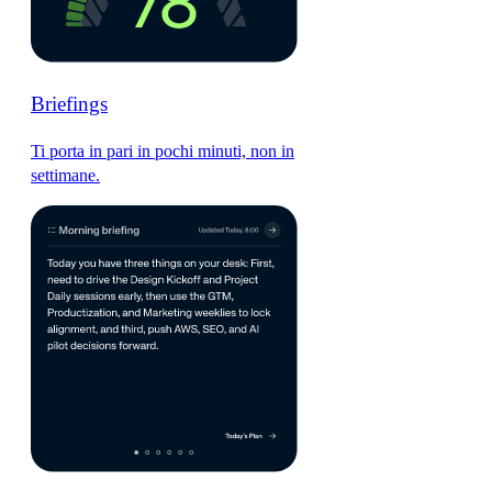
Briefings
Ti porta in pari in pochi minuti, non in
settimane.