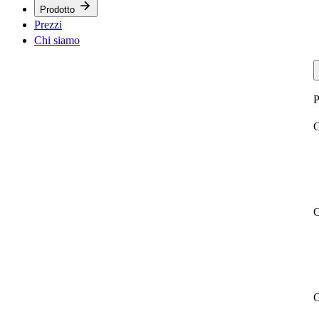
Prodotto
Prezzi
Chi siamo
P
G
C
G