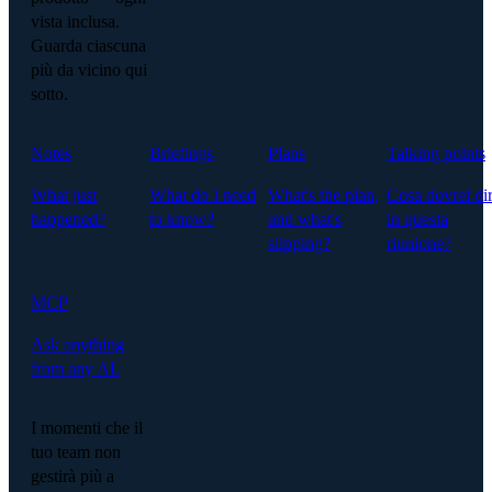
vista inclusa.
Guarda ciascuna
più da vicino qui
sotto.
Notes
Briefings
Plans
Talking points
What just
What do I need
What's the plan,
Cosa dovrei di
happened?
to know?
and what's
in questa
slipping?
riunione?
MCP
Ask anything
from any AI.
I momenti che il
tuo team non
gestirà più a