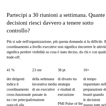
Il costo di coordinamento del CEO
Partecipi a 30 riunioni a settimana.
Quante
decisioni riesci davvero a tenere sotto
controllo?
Più si sale nell'organizzazione, più questa domanda si fa difficile. I
coordinamento a livello executive non significa rincorrere le attivit
significa perdere visibilità su cosa è stato deciso, da chi e con qual
trade-off.
41 %
23 ore
38 pt
10×
dei dirigenti
della settimana
di divario tra
di tempo
indica il
lavorativa media
strategia
risparmiato nel
coordinamento
di un executive
e risultati di
preparazione d
cross-funzionale
passate in
esecuzione
board quando
tra i tre principali
riunione
le decisioni
PMI Pulse of the
ostacoli alla
stanno tutte nel