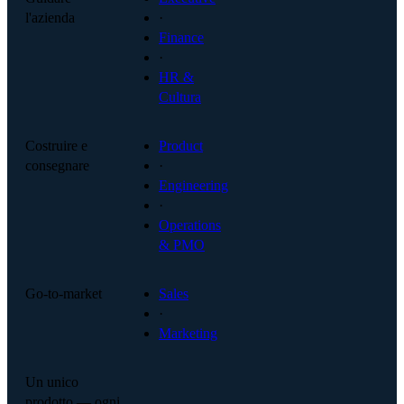
l'azienda
·
Finance
·
HR &
Cultura
Costruire e
Product
consegnare
·
Engineering
·
Operations
& PMO
Go-to-market
Sales
·
Marketing
Un unico
prodotto — ogni