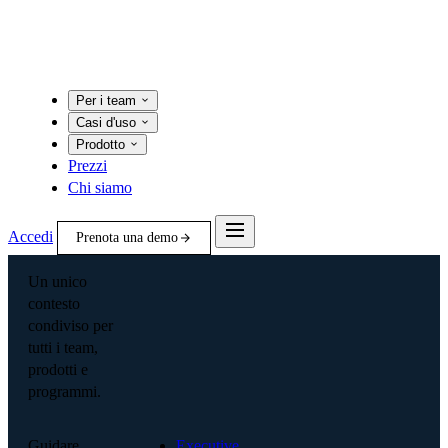
Per i team
Casi d'uso
Prodotto
Prezzi
Chi siamo
Accedi
Prenota una demo
Un unico
contesto
condiviso per
tutti i team,
prodotti e
programmi.
Guidare
Executive