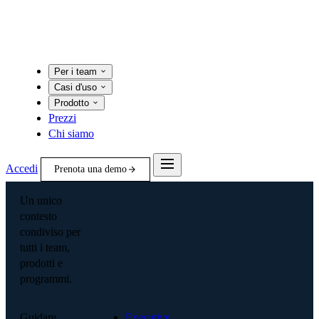
Per i team
Casi d'uso
Prodotto
Prezzi
Chi siamo
Accedi
Prenota una demo
Un unico
contesto
condiviso per
tutti i team,
prodotti e
programmi.
Guidare
Executive