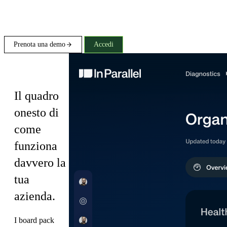
Prenota una demo
Accedi
Diagnostics
Il quadro
onesto di
come
funziona
davvero la
tua
azienda.
I board pack