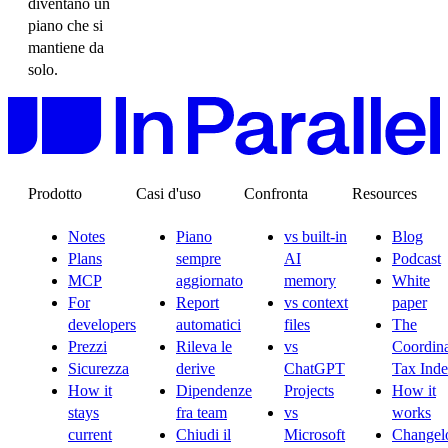
diventano un
piano che si
mantiene da
solo.
Prodotto
Casi d'uso
Confronta
Resources
Notes
Piano
vs built-in
Blog
Plans
sempre
AI
Podcast
MCP
aggiornato
memory
White
For
Report
vs context
paper
developers
automatici
files
The
Prezzi
Rileva le
vs
Coordina
Sicurezza
derive
ChatGPT
Tax Ind
How it
Dipendenze
Projects
How it
stays
fra team
vs
works
current
Chiudi il
Microsoft
Changel