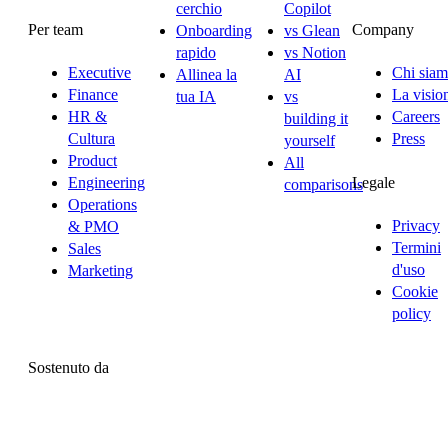
cerchio
Copilot
Per team
Company
Onboarding
vs Glean
rapido
vs Notion
Executive
Chi sia
Allinea la
AI
Finance
La visio
tua IA
vs
HR &
Careers
building it
Cultura
Press
yourself
Product
All
Legale
Engineering
comparisons
Operations
Privacy
& PMO
Termini
Sales
d'uso
Marketing
Cookie
policy
Sostenuto da