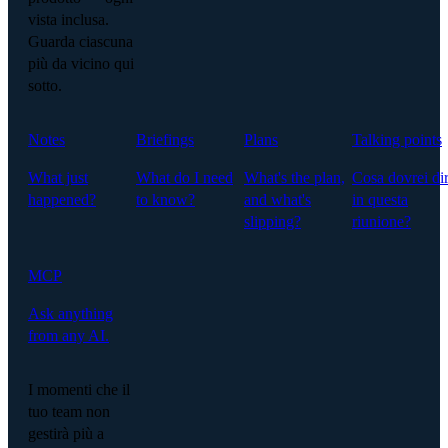
vista inclusa.
Guarda ciascuna
più da vicino qui
sotto.
Notes
Briefings
Plans
Talking points
What just
What do I need
What's the plan,
Cosa dovrei di
happened?
to know?
and what's
in questa
slipping?
riunione?
MCP
Ask anything
from any AI.
I momenti che il
tuo team non
gestirà più a