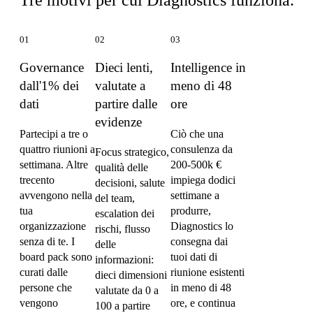
01
02
03
Governance
Dieci lenti,
Intelligence in
dall'1% dei
valutate a
meno di 48
dati
partire dalle
ore
evidenze
Partecipi a tre o
Ciò che una
quattro riunioni a
consulenza da
Focus strategico,
settimana. Altre
200-500k €
qualità delle
trecento
impiega dodici
decisioni, salute
avvengono nella
settimane a
del team,
tua
produrre,
escalation dei
organizzazione
Diagnostics lo
rischi, flusso
senza di te. I
consegna dai
delle
board pack sono
tuoi dati di
informazioni:
curati dalle
riunione esistenti
dieci dimensioni
persone che
in meno di 48
valutate da 0 a
vengono
ore, e continua
100 a partire