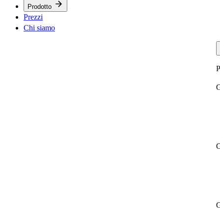
Prodotto
Prezzi
Chi siamo
P
G
C
G