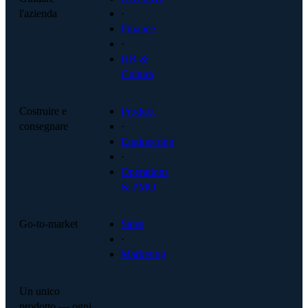
l'azienda
·
Finance
·
HR &
Cultura
Costruire e
Product
consegnare
·
Engineering
·
Operations
& PMO
Go-to-market
Sales
·
Marketing
Un unico
prodotto — ogni