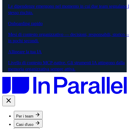
Le dipendenze emergono nel momento in cui due team segnalano 
stesso rischio.
Onboarding rapido
Mesi di contesto organizzativo — decisioni, responsabili, storico 
in pochi secondi.
Allineare la tua IA
Livello di contesto MCP-native. Gli strumenti IA attingono dalla
memoria organizzativa sempre attiva.
Per i team
Casi d'uso