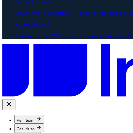
Onboarding rapido
Mesi di contesto organizzativo — decisioni, responsabili, stor
Allineare la tua IA
Livello di contesto MCP-native. Gli strumenti IA attingono dal
Per i team
Casi d'uso