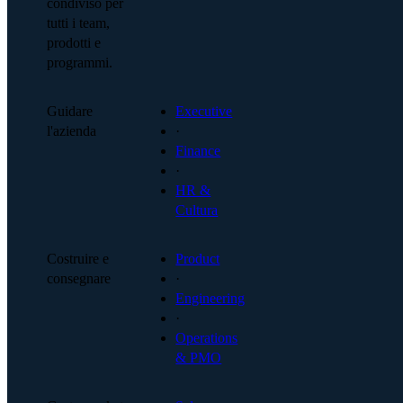
condiviso per
tutti i team,
prodotti e
programmi.
Guidare
Executive
l'azienda
·
Finance
·
HR &
Cultura
Costruire e
Product
consegnare
·
Engineering
·
Operations
& PMO