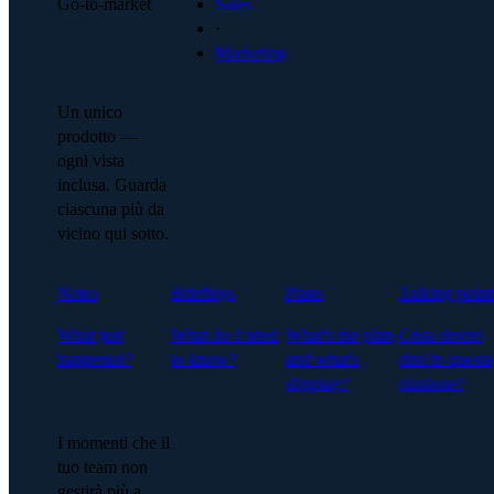
Go-to-market
Sales
·
Marketing
Un unico
prodotto —
ogni vista
inclusa. Guarda
ciascuna più da
vicino qui sotto.
Notes
Briefings
Plans
Talking point
What just
What do I need
What's the plan,
Cosa dovrei
happened?
to know?
and what's
dire in questa
slipping?
riunione?
I momenti che il
tuo team non
gestirà più a