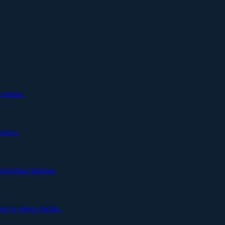
 origine.
teerco.
prossima riunione.
 lo stesso rischio.