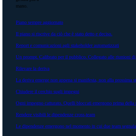
mano.
Piano sempre aggiornato
Il piano si riscrive da ciò che è stato detto e deciso.
Report e comunicazioni agli stakeholder automatizzati
Un prompt. Calibrato per il pubblico. Collegato alle riunioni di
Rilevare la deriva
La deriva emerge non appena si manifesta, non alla prossima s
Chiudere il cerchio sugli impegni
Ogni impegno catturato. Quelli bloccati emergono prima della 
Rendere visibili le dipendenze cross-team
Le dipendenze emergono nel momento in cui due team segnalano