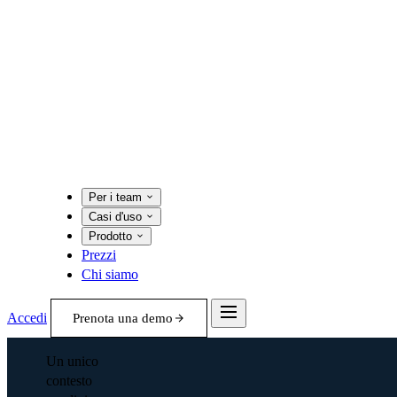
Per i team
Casi d'uso
Prodotto
Prezzi
Chi siamo
Accedi
Prenota una demo
Un unico
contesto