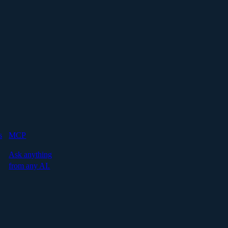
s
MCP
Ask anything
from any AI.