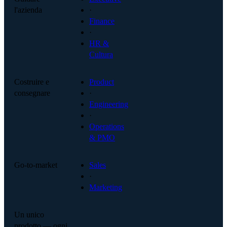
l'azienda
·
Finance
·
HR &
Cultura
Costruire e
Product
consegnare
·
Engineering
·
Operations
& PMO
Go-to-market
Sales
·
Marketing
Un unico
prodotto — ogni