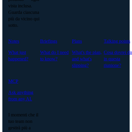
vista inclusa.
Guarda ciascuna
più da vicino qui
sotto.
Notes
Briefings
Plans
Talking points
What just
What do I need
What's the plan,
Cosa dovrei di
happened?
to know?
and what's
in questa
slipping?
riunione?
MCP
Ask anything
from any AI.
I momenti che il
tuo team non
gestirà più a