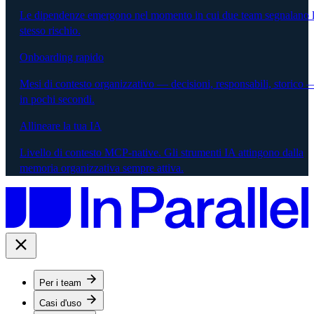
Le dipendenze emergono nel momento in cui due team segnalano 
stesso rischio.
Onboarding rapido
Mesi di contesto organizzativo — decisioni, responsabili, storico 
in pochi secondi.
Allineare la tua IA
Livello di contesto MCP-native. Gli strumenti IA attingono dalla
memoria organizzativa sempre attiva.
Per i team
Casi d'uso