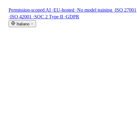
Permission-scoped AI
·
EU-hosted
·
No model training
·
ISO 27001
·
ISO 42001
·
SOC 2 Type II
·
GDPR
Italiano