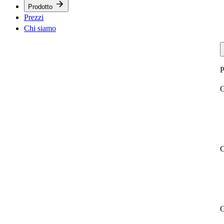
Prodotto
Prezzi
Chi siamo
P
G
C
G