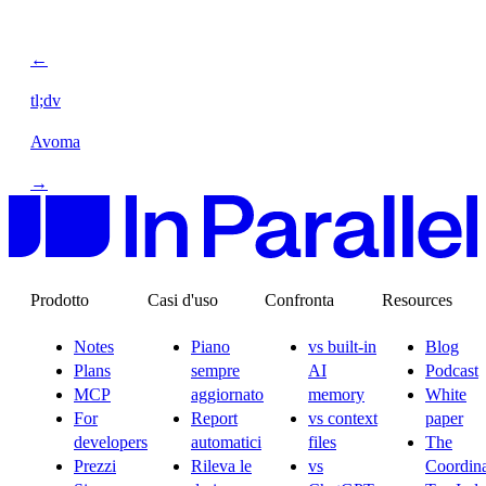
←
tl;dv
Avoma
→
Prodotto
Casi d'uso
Confronta
Resources
Notes
Piano
vs built-in
Blog
Plans
sempre
AI
Podcast
MCP
aggiornato
memory
White
For
Report
vs context
paper
developers
automatici
files
The
Prezzi
Rileva le
vs
Coordina