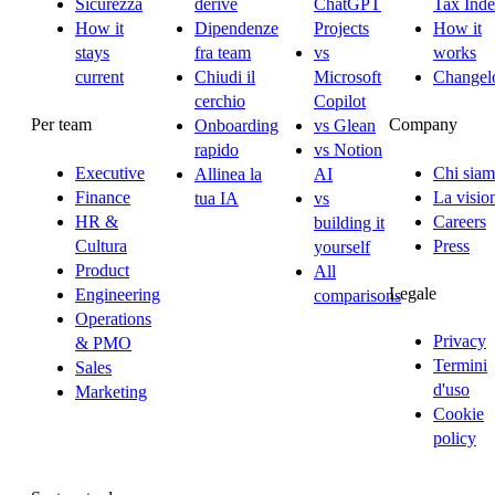
Sicurezza
derive
ChatGPT
Tax Ind
How it
Dipendenze
Projects
How it
stays
fra team
vs
works
current
Chiudi il
Microsoft
Changel
cerchio
Copilot
Per team
Company
Onboarding
vs Glean
rapido
vs Notion
Executive
Chi sia
Allinea la
AI
Finance
La visio
tua IA
vs
HR &
Careers
building it
Cultura
Press
yourself
Product
All
Legale
Engineering
comparisons
Operations
Privacy
& PMO
Termini
Sales
d'uso
Marketing
Cookie
policy