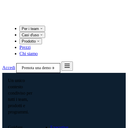
Per i team
Casi d'uso
Prodotto
Prezzi
Chi siamo
Accedi
Prenota una demo
Un unico
contesto
condiviso per
tutti i team,
prodotti e
programmi.
Guidare
Executive