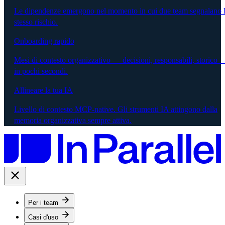
Le dipendenze emergono nel momento in cui due team segnalano 
stesso rischio.
Onboarding rapido
Mesi di contesto organizzativo — decisioni, responsabili, storico 
in pochi secondi.
Allineare la tua IA
Livello di contesto MCP-native. Gli strumenti IA attingono dalla
memoria organizzativa sempre attiva.
Per i team
Casi d'uso