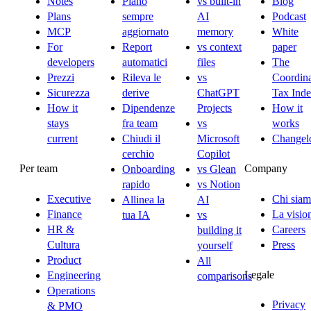
Notes
Piano
vs built-in
Blog
Plans
sempre
AI
Podcast
MCP
aggiornato
memory
White
For
Report
vs context
paper
developers
automatici
files
The
Prezzi
Rileva le
vs
Coordina
Sicurezza
derive
ChatGPT
Tax Ind
How it
Dipendenze
Projects
How it
stays
fra team
vs
works
current
Chiudi il
Microsoft
Changel
cerchio
Copilot
Per team
Company
Onboarding
vs Glean
rapido
vs Notion
Executive
Chi sia
Allinea la
AI
Finance
La visio
tua IA
vs
HR &
Careers
building it
Cultura
Press
yourself
Product
All
Legale
Engineering
comparisons
Operations
Privacy
& PMO