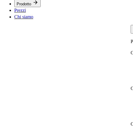
Prodotto
Prezzi
Chi siamo
P
G
C
G