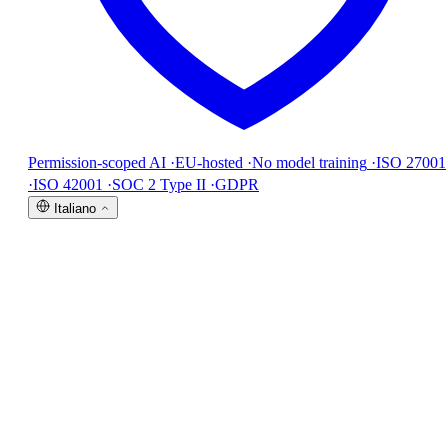
Permission-scoped AI
·
EU-hosted
·
No model training
·
ISO 27001
·
ISO 42001
·
SOC 2 Type II
·
GDPR
Italiano