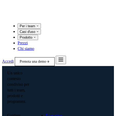
Per i team
Casi d'uso
Prodotto
Prezzi
Chi siamo
Accedi
Prenota una demo
Un unico
contesto
condiviso per
tutti i team,
prodotti e
programmi.
Guidare
Executive