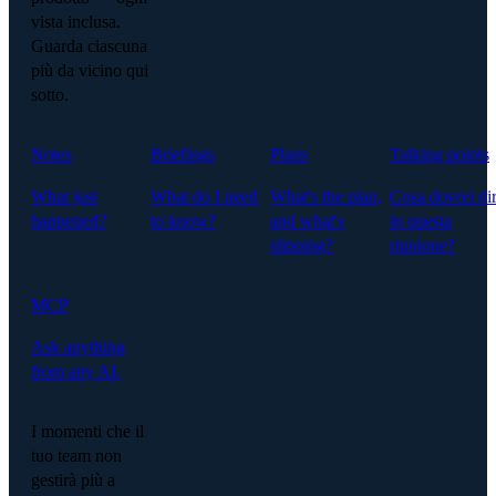
vista inclusa.
Guarda ciascuna
più da vicino qui
sotto.
Notes
Briefings
Plans
Talking points
What just
What do I need
What's the plan,
Cosa dovrei di
happened?
to know?
and what's
in questa
slipping?
riunione?
MCP
Ask anything
from any AI.
I momenti che il
tuo team non
gestirà più a