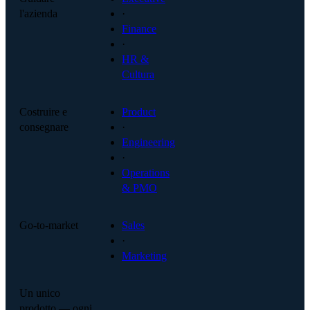
l'azienda
·
Finance
·
HR &
Cultura
Costruire e
Product
consegnare
·
Engineering
·
Operations
& PMO
Go-to-market
Sales
·
Marketing
Un unico
prodotto — ogni