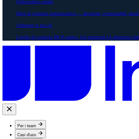
Onboarding rapido
Mesi di contesto organizzativo — decisioni, responsabili, stor
Allineare la tua IA
Livello di contesto MCP-native. Gli strumenti IA attingono dal
Per i team
Casi d'uso