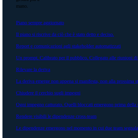
mano.
Piano sempre aggiornato
Il piano si riscrive da ciò che è stato detto e deciso.
Report e comunicazioni agli stakeholder automatizzati
Un prompt. Calibrato per il pubblico. Collegato alle riunioni di
Rilevare la deriva
La deriva emerge non appena si manifesta, non alla prossima s
Chiudere il cerchio sugli impegni
Ogni impegno catturato. Quelli bloccati emergono prima della 
Rendere visibili le dipendenze cross-team
Le dipendenze emergono nel momento in cui due team segnalano