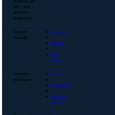
condiviso per
tutti i team,
prodotti e
programmi.
Guidare
Executive
l'azienda
·
Finance
·
HR &
Cultura
Costruire e
Product
consegnare
·
Engineering
·
Operations
& PMO