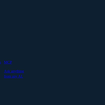
s
MCP
Ask anything
from any AI.