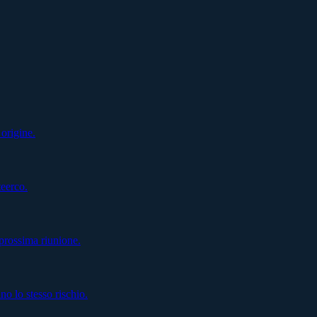
 origine.
teerco.
prossima riunione.
 lo stesso rischio.