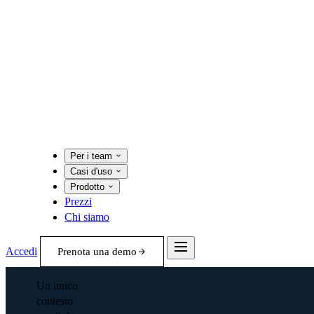
Per i team
Casi d'uso
Prodotto
Prezzi
Chi siamo
Accedi
Prenota una demo
Un unico
contesto