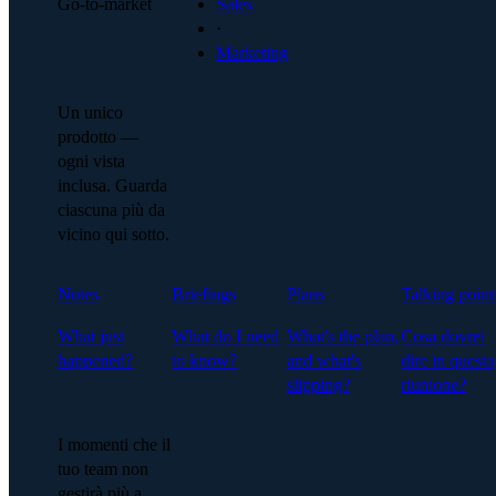
Go-to-market
Sales
·
Marketing
Un unico
prodotto —
ogni vista
inclusa. Guarda
ciascuna più da
vicino qui sotto.
Notes
Briefings
Plans
Talking point
What just
What do I need
What's the plan,
Cosa dovrei
happened?
to know?
and what's
dire in questa
slipping?
riunione?
I momenti che il
tuo team non
gestirà più a