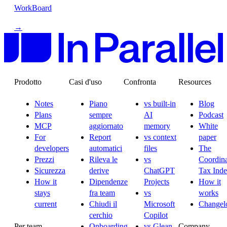
WorkBoard
→
Prodotto
Casi d'uso
Confronta
Resources
Notes
Piano
vs built-in
Blog
Plans
sempre
AI
Podcast
MCP
aggiornato
memory
White
For
Report
vs context
paper
developers
automatici
files
The
Prezzi
Rileva le
vs
Coordina
Sicurezza
derive
ChatGPT
Tax Ind
How it
Dipendenze
Projects
How it
stays
fra team
vs
works
current
Chiudi il
Microsoft
Changel
cerchio
Copilot
Per team
Company
Onboarding
vs Glean