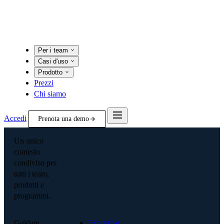
Per i team
Casi d'uso
Prodotto
Prezzi
Chi siamo
Accedi
Prenota una demo
Un unico
contesto
condiviso per
tutti i team,
prodotti e
programmi.
Guidare
Executive