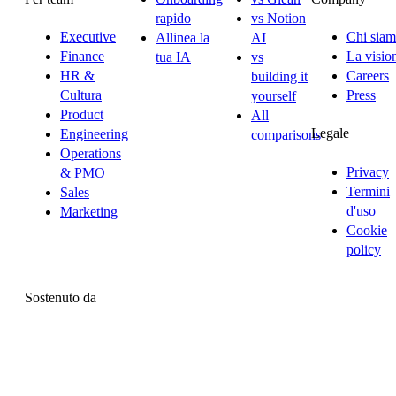
rapido
vs Notion
Executive
Chi sia
Allinea la
AI
Finance
La visio
tua IA
vs
HR &
Careers
building it
Cultura
Press
yourself
Product
All
Legale
Engineering
comparisons
Operations
Privacy
& PMO
Termini
Sales
d'uso
Marketing
Cookie
policy
Sostenuto da