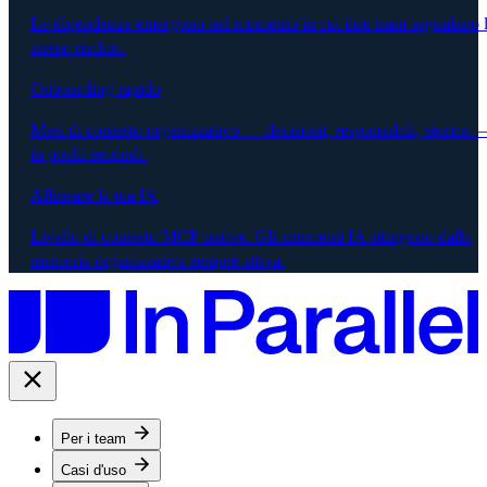
Le dipendenze emergono nel momento in cui due team segnalano 
stesso rischio.
Onboarding rapido
Mesi di contesto organizzativo — decisioni, responsabili, storico 
in pochi secondi.
Allineare la tua IA
Livello di contesto MCP-native. Gli strumenti IA attingono dalla
memoria organizzativa sempre attiva.
Per i team
Casi d'uso