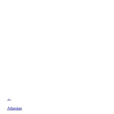
conservazione
dei dati
personalizzata.
←
Atlassian