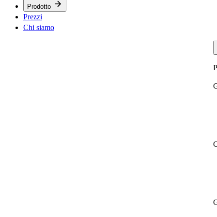
Prodotto
Prezzi
Chi siamo
P
G
C
G