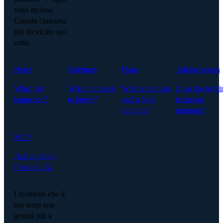
vista inclusa.
Guarda ciascuna
più da vicino qui
sotto.
Notes
Briefings
Plans
Talking points
What just
What do I need
What's the plan,
Cosa dovrei di
happened?
to know?
and what's
in questa
slipping?
riunione?
MCP
Ask anything
from any AI.
I momenti che il
tuo team non
gestirà più a