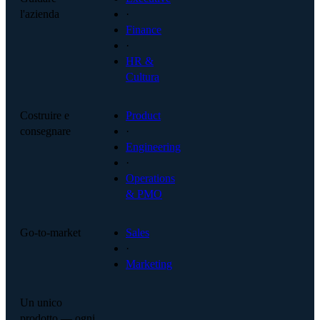
l'azienda
·
Finance
·
HR &
Cultura
Costruire e
Product
consegnare
·
Engineering
·
Operations
& PMO
Go-to-market
Sales
·
Marketing
Un unico
prodotto — ogni