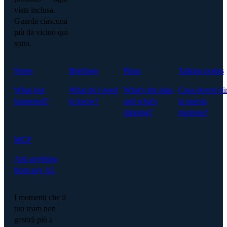
vista inclusa.
Guarda ciascuna
più da vicino qui
sotto.
Notes
Briefings
Plans
Talking points
What just
What do I need
What's the plan,
Cosa dovrei di
happened?
to know?
and what's
in questa
slipping?
riunione?
MCP
Ask anything
from any AI.
I momenti che il
tuo team non
gestirà più a