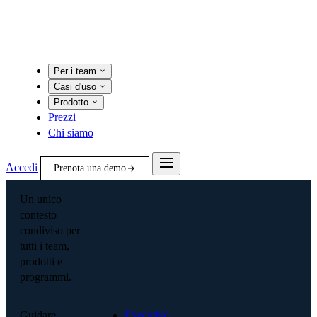
Per i team
Casi d'uso
Prodotto
Prezzi
Chi siamo
Accedi
Prenota una demo
Un unico
contesto
condiviso per
tutti i team,
prodotti e
programmi.
Guidare
Executive