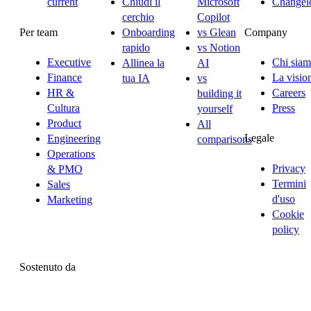
current
Chiudi il
Microsoft
Changel
cerchio
Copilot
Per team
Company
Onboarding
vs Glean
rapido
vs Notion
Executive
Chi sia
Allinea la
AI
Finance
La visio
tua IA
vs
HR &
Careers
building it
Cultura
Press
yourself
Product
All
Legale
Engineering
comparisons
Operations
Privacy
& PMO
Termini
Sales
d'uso
Marketing
Cookie
policy
Sostenuto da