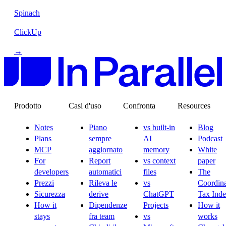
Spinach
ClickUp
→
Prodotto
Casi d'uso
Confronta
Resources
Notes
Piano
vs built-in
Blog
Plans
sempre
AI
Podcast
MCP
aggiornato
memory
White
For
Report
vs context
paper
developers
automatici
files
The
Prezzi
Rileva le
vs
Coordina
Sicurezza
derive
ChatGPT
Tax Ind
How it
Dipendenze
Projects
How it
stays
fra team
vs
works