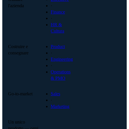
l'azienda
·
Finance
·
HR &
Cultura
Costruire e
Product
consegnare
·
Engineering
·
Operations
& PMO
Go-to-market
Sales
·
Marketing
Un unico
prodotto — ogni