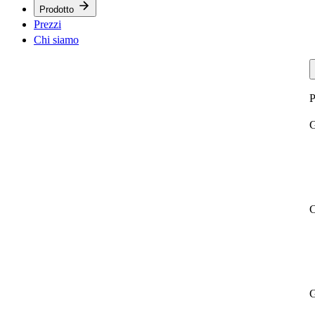
Prodotto
Prezzi
Chi siamo
P
G
C
G