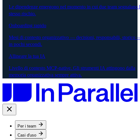
Le dipendenze emergono nel momento in cui due team segnalano 
stesso rischio.
Onboarding rapido
Mesi di contesto organizzativo — decisioni, responsabili, storico 
in pochi secondi.
Allineare la tua IA
Livello di contesto MCP-native. Gli strumenti IA attingono dalla
memoria organizzativa sempre attiva.
Per i team
Casi d'uso