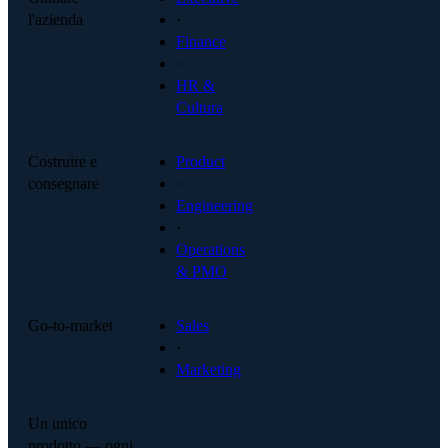
l'azienda
·
Finance
·
HR &
Cultura
Costruire e
Product
consegnare
·
Engineering
·
Operations
& PMO
Go-to-market
Sales
·
Marketing
Un unico
prodotto — ogni