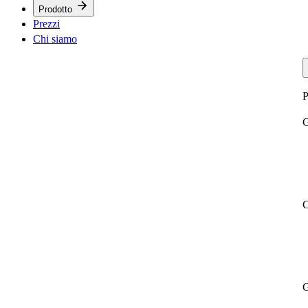
Prodotto
Prezzi
Chi siamo
P
G
C
G