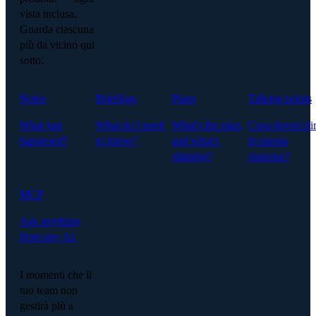
vista inclusa.
Guarda ciascuna
più da vicino qui
sotto.
Notes
Briefings
Plans
Talking points
What just
What do I need
What's the plan,
Cosa dovrei di
happened?
to know?
and what's
in questa
slipping?
riunione?
MCP
Ask anything
from any AI.
I momenti che il
tuo team non
gestirà più a