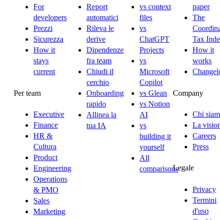
For
Report
vs context
paper
developers
automatici
files
The
Prezzi
Rileva le
vs
Coordina
Sicurezza
derive
ChatGPT
Tax Ind
How it
Dipendenze
Projects
How it
stays
fra team
vs
works
current
Chiudi il
Microsoft
Changel
cerchio
Copilot
Per team
Company
Onboarding
vs Glean
rapido
vs Notion
Executive
Chi sia
Allinea la
AI
Finance
La visio
tua IA
vs
HR &
Careers
building it
Cultura
Press
yourself
Product
All
Legale
Engineering
comparisons
Operations
Privacy
& PMO
Termini
Sales
d'uso
Marketing