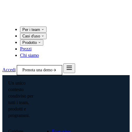
Per i team
Casi d'uso
Prodotto
Prezzi
Chi siamo
Accedi
Prenota una demo
Un unico
contesto
condiviso per
tutti i team,
prodotti e
programmi.
Guidare
Executive