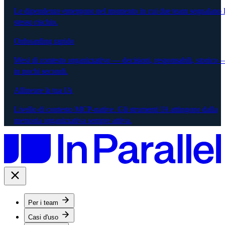
Le dipendenze emergono nel momento in cui due team segnalano 
stesso rischio.
Onboarding rapido
Mesi di contesto organizzativo — decisioni, responsabili, storico 
in pochi secondi.
Allineare la tua IA
Livello di contesto MCP-native. Gli strumenti IA attingono dalla
memoria organizzativa sempre attiva.
Per i team
Casi d'uso