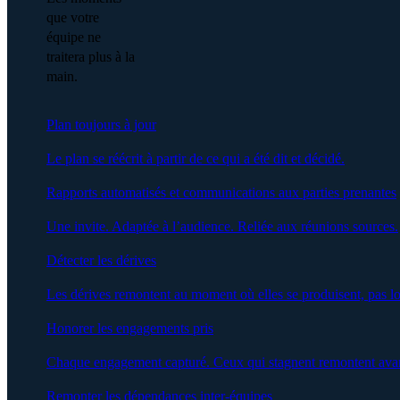
que votre
équipe ne
traitera plus à la
main.
Plan toujours à jour
Le plan se réécrit à partir de ce qui a été dit et décidé.
Rapports automatisés et communications aux parties prenantes
Une invite. Adaptée à l’audience. Reliée aux réunions sources.
Détecter les dérives
Les dérives remontent au moment où elles se produisent, pas lo
Honorer les engagements pris
Chaque engagement capturé. Ceux qui stagnent remontent avan
Remonter les dépendances inter-équipes