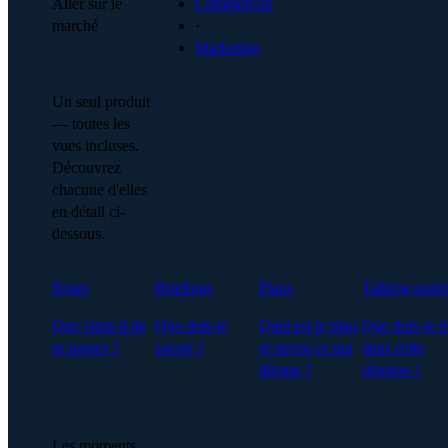
Aller sur le
Commercial
marché
·
Marketing
Un seul produit
— toutes les
vues incluses.
Découvrez
chacune d'elles
en détail ci-
dessous.
Notes
Briefings
Plans
Talking point
Que vient-il de
Que dois-je
Quel est le plan,
Que dois-je d
se passer ?
savoir ?
et qu'est-ce qui
dans cette
dérape ?
réunion ?
Les moments