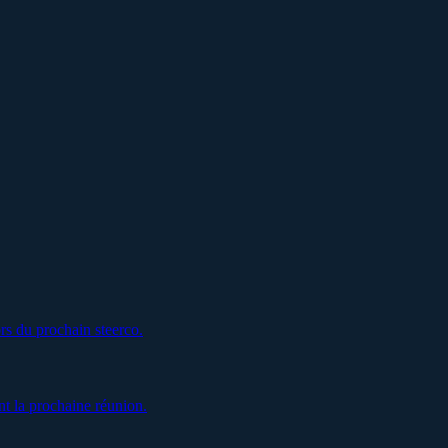
rs du prochain steerco.
t la prochaine réunion.