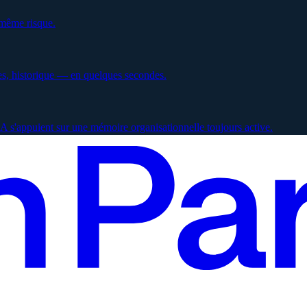
 même risque.
es, historique — en quelques secondes.
 s'appuient sur une mémoire organisationnelle toujours active.