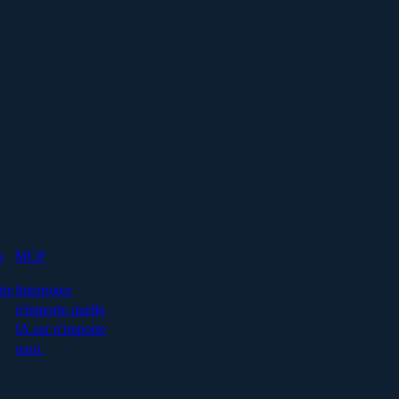
s
MCP
ire
Interrogez
n'importe quelle
IA sur n'importe
quoi.