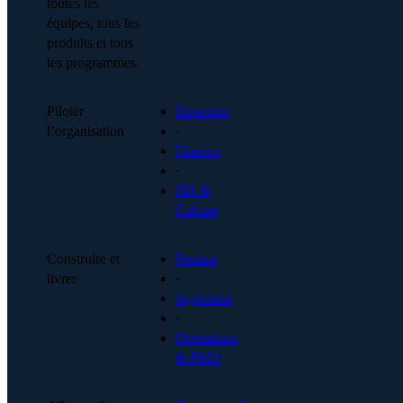
toutes les
équipes, tous les
produits et tous
les programmes.
Piloter
Direction
l’organisation
·
Finance
·
RH &
Culture
Construire et
Produit
livrer
·
Ingénierie
·
Opérations
& PMO