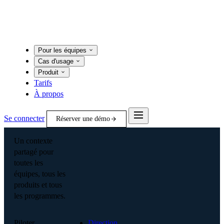
Pour les équipes
Cas d'usage
Produit
Tarifs
À propos
Se connecter
Réserver une démo
Un contexte
partagé pour
toutes les
équipes, tous les
produits et tous
les programmes.
Piloter
Direction