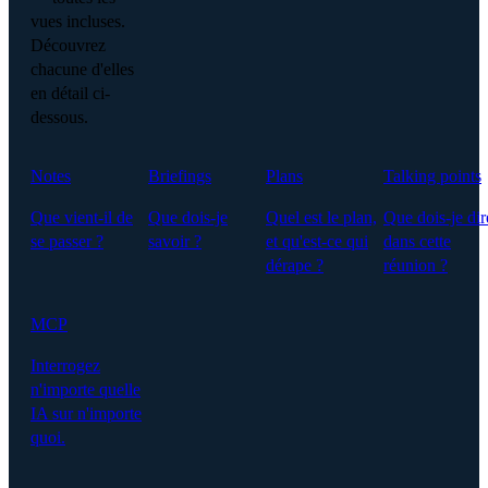
vues incluses.
Découvrez
chacune d'elles
en détail ci-
dessous.
Notes
Briefings
Plans
Talking points
Que vient-il de
Que dois-je
Quel est le plan,
Que dois-je dir
se passer ?
savoir ?
et qu'est-ce qui
dans cette
dérape ?
réunion ?
MCP
Interrogez
n'importe quelle
IA sur n'importe
quoi.