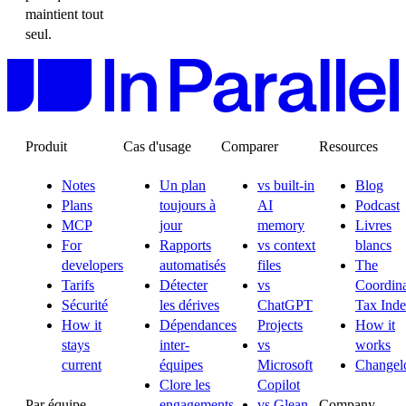
maintient tout
seul.
Produit
Cas d'usage
Comparer
Resources
Notes
Un plan
vs built-in
Blog
Plans
toujours à
AI
Podcast
MCP
jour
memory
Livres
For
Rapports
vs context
blancs
developers
automatisés
files
The
Tarifs
Détecter
vs
Coordina
Sécurité
les dérives
ChatGPT
Tax Ind
How it
Dépendances
Projects
How it
stays
inter-
vs
works
current
équipes
Microsoft
Changel
Clore les
Copilot
Par équipe
Company
engagements
vs Glean