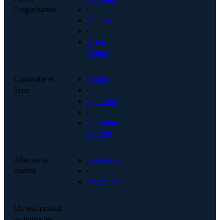
l’organisation
·
Finance
·
RH &
Culture
Construire et
Produit
livrer
·
Ingénierie
·
Opérations
& PMO
Aller sur le
Commercial
marché
·
Marketing
Un seul produit
— toutes les