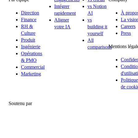
Intégrer
vs Notion
Direction
À propo
rapidement
AI
Finance
La visio
Aligner
vs
RH &
Careers
votre IA
building it
Culture
Press
yourself
Produit
All
Mentions légal
Ingénierie
comparisons
Opérations
Confident
& PMO
Conditio
Commercial
d'utilisat
Marketing
Politique
de cooki
Soutenu par