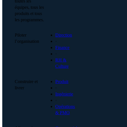
toutes les
équipes, tous les
produits et tous
les programmes.
Piloter
Direction
l’organisation
·
Finance
·
RH &
Culture
Construire et
Produit
livrer
·
Ingénierie
·
Opérations
& PMO