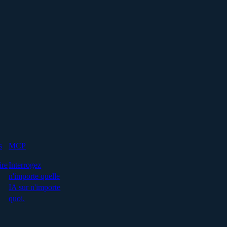
s
MCP
ire
Interrogez
n'importe quelle
IA sur n'importe
quoi.