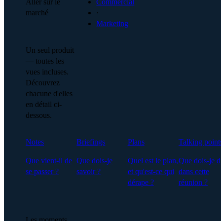
Aller sur le
Commercial
marché
·
Marketing
Un seul produit
— toutes les
vues incluses.
Découvrez
chacune d'elles
en détail ci-
dessous.
Notes
Briefings
Plans
Talking point
Que vient-il de
Que dois-je
Quel est le plan,
Que dois-je d
se passer ?
savoir ?
et qu'est-ce qui
dans cette
dérape ?
réunion ?
Les moments