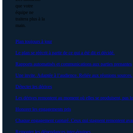
que votre
équipe ne
traitera plus à la
main.
Plan toujours à jour
Le plan se réécrit à partir de ce qui a été dit et décidé.
Rapports automatisés et communications aux parties prenantes
Une invite. Adaptée à l’audience. Reliée aux réunions sources.
Détecter les dérives
Les dérives remontent au moment où elles se produisent, pas lo
Honorer les engagements pris
Chaque engagement capturé. Ceux qui stagnent remontent avan
Remonter les dépendances inter-équipes