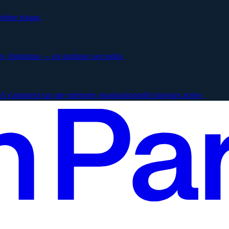
 même risque.
es, historique — en quelques secondes.
 s'appuient sur une mémoire organisationnelle toujours active.