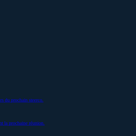
rs du prochain steerco.
t la prochaine réunion.