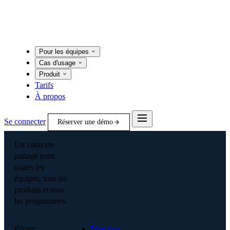
Pour les équipes
Cas d'usage
Produit
Tarifs
À propos
Se connecter
Réserver une démo
Un contexte
partagé pour
toutes les
équipes, tous les
produits et tous
les programmes.
Piloter
Direction