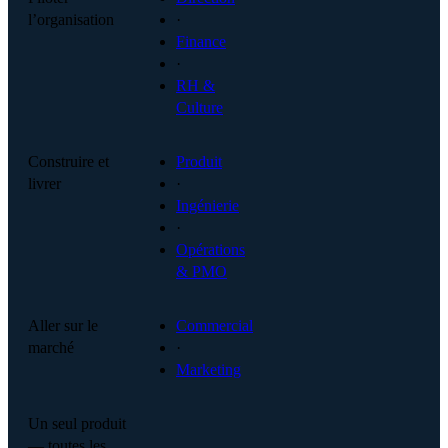
l’organisation
·
Finance
·
RH &
Culture
Construire et
Produit
livrer
·
Ingénierie
·
Opérations
& PMO
Aller sur le
Commercial
marché
·
Marketing
Un seul produit
— toutes les