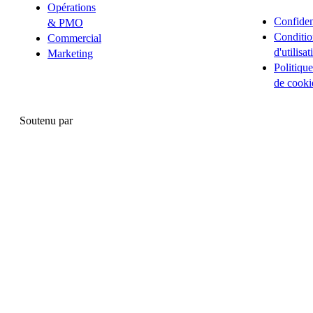
Opérations
Confident
& PMO
Conditio
Commercial
d'utilisat
Marketing
Politique
de cooki
Soutenu par