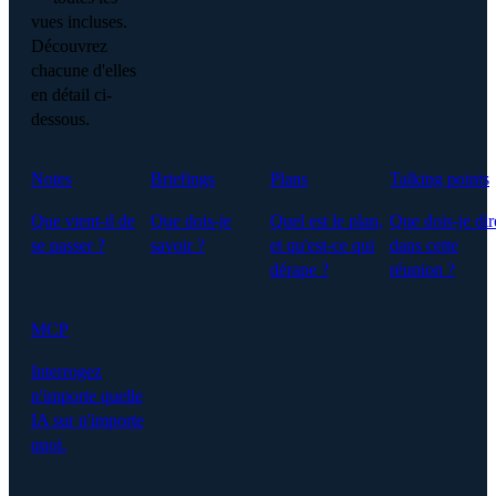
vues incluses.
Découvrez
chacune d'elles
en détail ci-
dessous.
Notes
Briefings
Plans
Talking points
Que vient-il de
Que dois-je
Quel est le plan,
Que dois-je dir
se passer ?
savoir ?
et qu'est-ce qui
dans cette
dérape ?
réunion ?
MCP
Interrogez
n'importe quelle
IA sur n'importe
quoi.