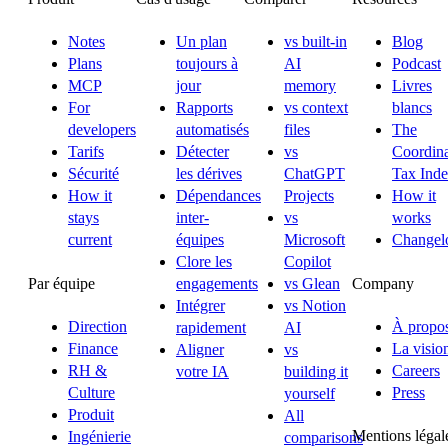
Notes
Un plan
vs built-in
Blog
Plans
toujours à
AI
Podcast
MCP
jour
memory
Livres
For
Rapports
vs context
blancs
developers
automatisés
files
The
Tarifs
Détecter
vs
Coordina
Sécurité
les dérives
ChatGPT
Tax Ind
How it
Dépendances
Projects
How it
stays
inter-
vs
works
current
équipes
Microsoft
Changel
Clore les
Copilot
Par équipe
Company
engagements
vs Glean
Intégrer
vs Notion
Direction
À propo
rapidement
AI
Finance
La visio
Aligner
vs
RH &
Careers
votre IA
building it
Culture
Press
yourself
Produit
All
Mentions légal
Ingénierie
comparisons