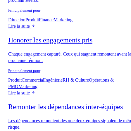
prochain steerco.
Principalement pour
Direction
Produit
Finance
Marketing
Lire la suite
Honorer les engagements pris
Chaque engagement capturé. Ceux qui stagnent remontent avant l
prochaine réunion.
Principalement pour
Produit
Commercial
Ingénierie
RH & Culture
Opérations &
PMO
Marketing
Lire la suite
Remonter les dépendances inter-équipes
Les dépendances remontent dès que deux équipes signalent le mê
risque.