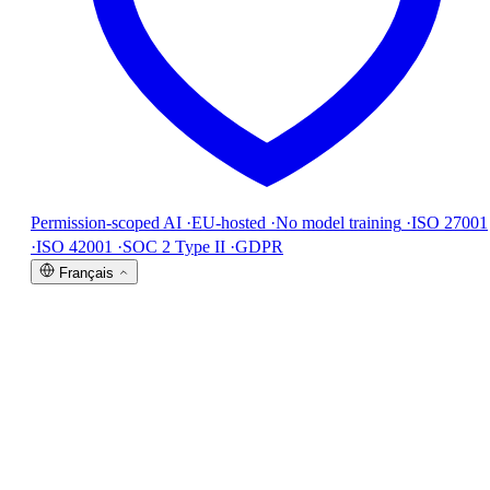
Permission-scoped AI
·
EU-hosted
·
No model training
·
ISO 27001
·
ISO 42001
·
SOC 2 Type II
·
GDPR
Français