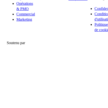
Opérations
Confident
& PMO
Conditio
Commercial
d'utilisat
Marketing
Politique
de cooki
Soutenu par