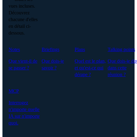
vues incluses.
Découvrez
chacune d'elles
en détail ci-
dessous.
Notes
Briefings
Plans
Talking points
Que vient-il de
Que dois-je
Quel est le plan,
Que dois-je dir
se passer ?
savoir ?
et qu'est-ce qui
dans cette
dérape ?
réunion ?
MCP
Interrogez
n'importe quelle
IA sur n'importe
quoi.