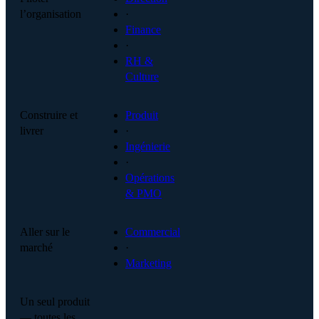
l’organisation
·
Finance
·
RH &
Culture
Construire et
Produit
livrer
·
Ingénierie
·
Opérations
& PMO
Aller sur le
Commercial
marché
·
Marketing
Un seul produit
— toutes les