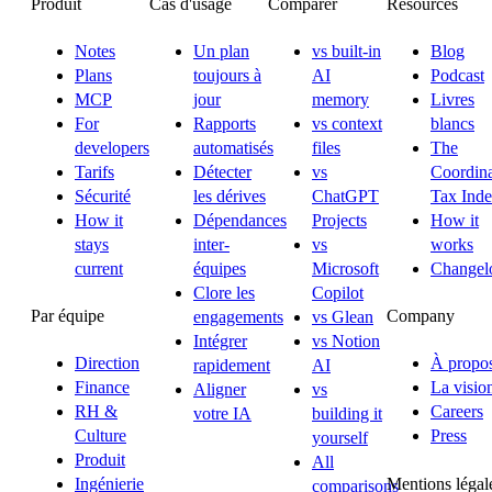
Produit
Cas d'usage
Comparer
Resources
Notes
Un plan
vs built-in
Blog
Plans
toujours à
AI
Podcast
MCP
jour
memory
Livres
For
Rapports
vs context
blancs
developers
automatisés
files
The
Tarifs
Détecter
vs
Coordina
Sécurité
les dérives
ChatGPT
Tax Ind
How it
Dépendances
Projects
How it
stays
inter-
vs
works
current
équipes
Microsoft
Changel
Clore les
Copilot
Par équipe
Company
engagements
vs Glean
Intégrer
vs Notion
Direction
À propo
rapidement
AI
Finance
La visio
Aligner
vs
RH &
Careers
votre IA
building it
Culture
Press
yourself
Produit
All
Mentions légal
Ingénierie
comparisons