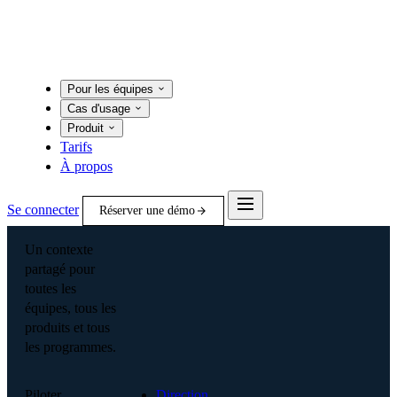
Pour les équipes
Cas d'usage
Produit
Tarifs
À propos
Se connecter
Réserver une démo
Un contexte
partagé pour
toutes les
équipes, tous les
produits et tous
les programmes.
Piloter
Direction