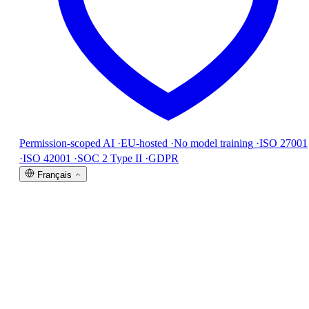
Permission-scoped AI
·
EU-hosted
·
No model training
·
ISO 27001
·
ISO 42001
·
SOC 2 Type II
·
GDPR
Français