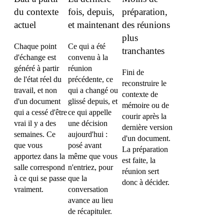
du contexte
fois, depuis,
préparation,
actuel
et maintenant
des réunions
plus
Chaque point
Ce qui a été
tranchantes
d'échange est
convenu à la
généré à partir
réunion
Fini de
de l'état réel du
précédente, ce
reconstruire le
travail, et non
qui a changé ou
contexte de
d'un document
glissé depuis, et
mémoire ou de
qui a cessé d'être
ce qui appelle
courir après la
vrai il y a des
une décision
dernière version
semaines. Ce
aujourd'hui :
d'un document.
que vous
posé avant
La préparation
apportez dans la
même que vous
est faite, la
salle correspond
n'entriez, pour
réunion sert
à ce qui se passe
que la
donc à décider.
vraiment.
conversation
avance au lieu
de récapituler.