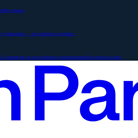
 même risque.
es, historique — en quelques secondes.
 s'appuient sur une mémoire organisationnelle toujours active.