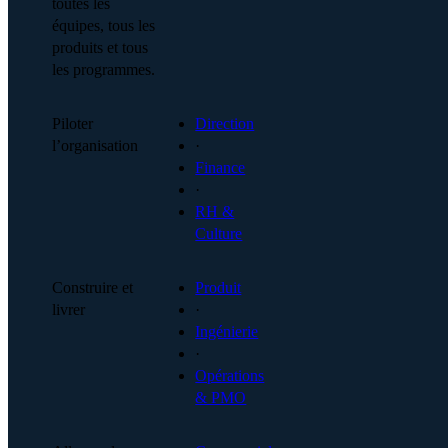
toutes les
équipes, tous les
produits et tous
les programmes.
Piloter
Direction
l’organisation
·
Finance
·
RH &
Culture
Construire et
Produit
livrer
·
Ingénierie
·
Opérations
& PMO