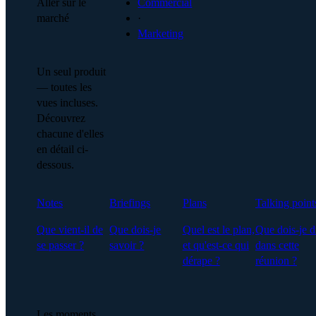
Aller sur le
Commercial
marché
·
Marketing
Un seul produit
— toutes les
vues incluses.
Découvrez
chacune d'elles
en détail ci-
dessous.
Notes
Briefings
Plans
Talking point
Que vient-il de
Que dois-je
Quel est le plan,
Que dois-je d
se passer ?
savoir ?
et qu'est-ce qui
dans cette
dérape ?
réunion ?
Les moments