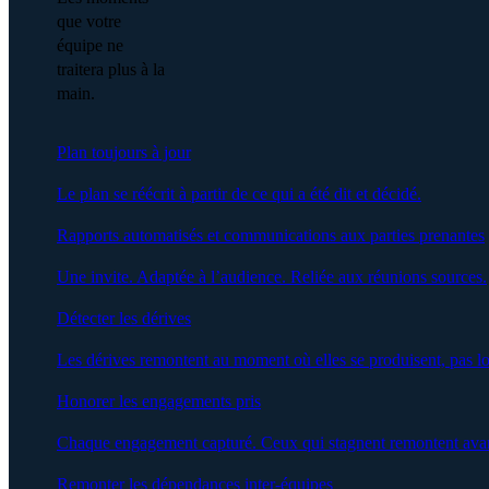
que votre
équipe ne
traitera plus à la
main.
Plan toujours à jour
Le plan se réécrit à partir de ce qui a été dit et décidé.
Rapports automatisés et communications aux parties prenantes
Une invite. Adaptée à l’audience. Reliée aux réunions sources.
Détecter les dérives
Les dérives remontent au moment où elles se produisent, pas lo
Honorer les engagements pris
Chaque engagement capturé. Ceux qui stagnent remontent avan
Remonter les dépendances inter-équipes