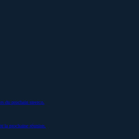
rs du prochain steerco.
t la prochaine réunion.