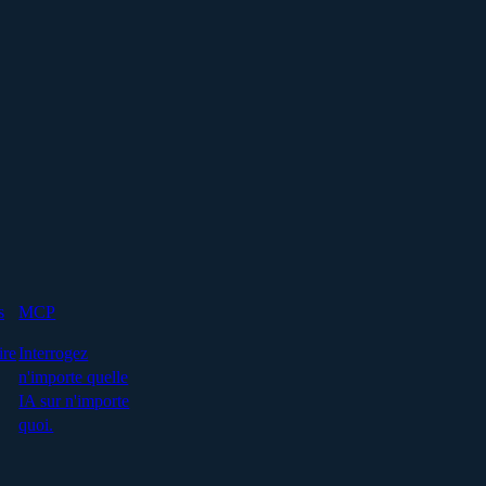
s
MCP
ire
Interrogez
n'importe quelle
IA sur n'importe
quoi.