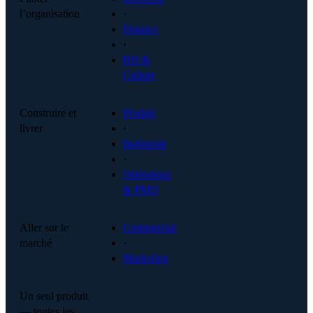
l’organisation
·
Finance
·
RH &
Culture
Construire et
Produit
livrer
·
Ingénierie
·
Opérations
& PMO
Aller sur le
Commercial
marché
·
Marketing
Un seul produit
— toutes les