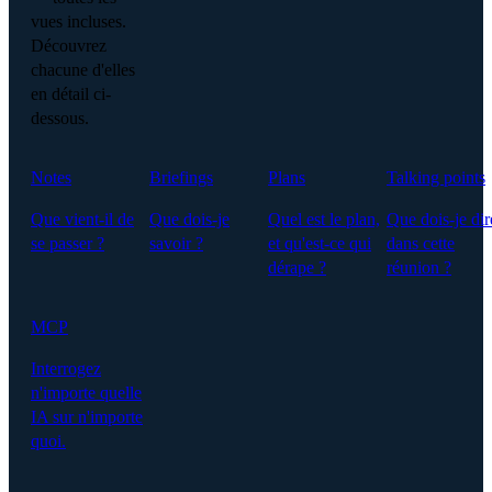
vues incluses.
Découvrez
chacune d'elles
en détail ci-
dessous.
Notes
Briefings
Plans
Talking points
Que vient-il de
Que dois-je
Quel est le plan,
Que dois-je dir
se passer ?
savoir ?
et qu'est-ce qui
dans cette
dérape ?
réunion ?
MCP
Interrogez
n'importe quelle
IA sur n'importe
quoi.