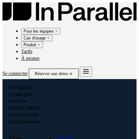
Pour les équipes
Cas d'usage
Produit
Tarifs
À propos
Se connecter
Réserver une démo
Un contexte
partagé pour
toutes les
équipes, tous les
produits et tous
les programmes.
Piloter
Direction