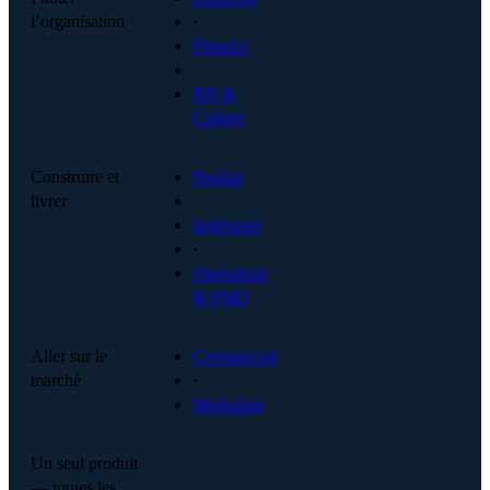
l’organisation
·
Finance
·
RH &
Culture
Construire et
Produit
livrer
·
Ingénierie
·
Opérations
& PMO
Aller sur le
Commercial
marché
·
Marketing
Un seul produit
— toutes les