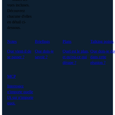
vues incluses.
Découvrez
chacune d'elles
en détail ci-
dessous.
Notes
Briefings
Plans
Talking points
Que vient-il de
Que dois-je
Quel est le plan,
Que dois-je dir
se passer ?
savoir ?
et qu'est-ce qui
dans cette
dérape ?
réunion ?
MCP
Interrogez
n'importe quelle
IA sur n'importe
quoi.