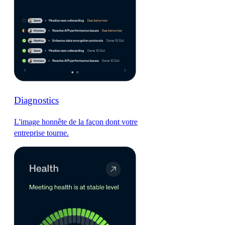
Diagnostics
L'image honnête de la façon dont votre
entreprise tourne.