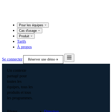
Pour les équipes
Cas d'usage
Produit
Tarifs
À propos
Se connecter
Réserver une démo
Un contexte
partagé pour
toutes les
équipes, tous les
produits et tous
les programmes.
Piloter
Direction