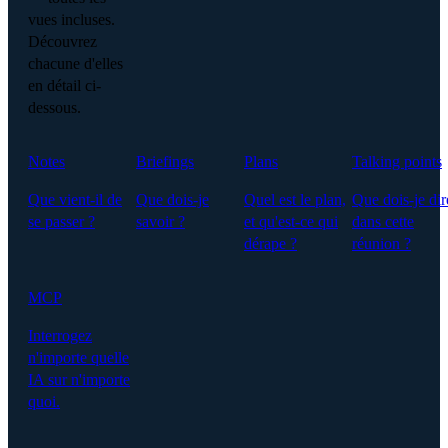
vues incluses.
Découvrez
chacune d'elles
en détail ci-
dessous.
Notes
Briefings
Plans
Talking points
Que vient-il de
Que dois-je
Quel est le plan,
Que dois-je dir
se passer ?
savoir ?
et qu'est-ce qui
dans cette
dérape ?
réunion ?
MCP
Interrogez
n'importe quelle
IA sur n'importe
quoi.