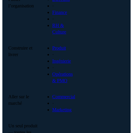
l’organisation
·
Finance
·
RH &
Culture
Construire et
Produit
livrer
·
Ingénierie
·
Opérations
& PMO
Aller sur le
Commercial
marché
·
Marketing
Un seul produit
— toutes les