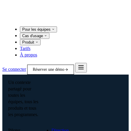
Pour les équipes
Cas d'usage
Produit
Tarifs
À propos
Se connecter
Réserver une démo
Un contexte
partagé pour
toutes les
équipes, tous les
produits et tous
les programmes.
Piloter
Direction