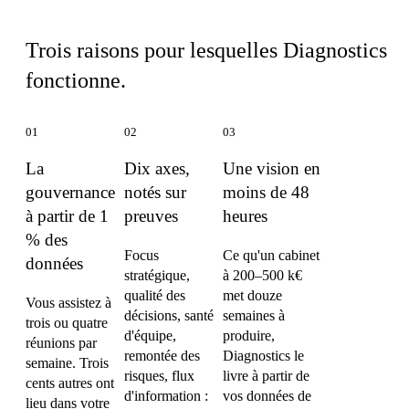
Ce qui distingue Diagnostics
Trois raisons pour lesquelles Diagnostics
fonctionne.
01
02
03
La
Dix axes,
Une vision en
gouvernance
notés sur
moins de 48
à partir de 1
preuves
heures
% des
Focus
Ce qu'un cabinet
données
stratégique,
à 200–500 k€
qualité des
met douze
Vous assistez à
décisions, santé
semaines à
trois ou quatre
d'équipe,
produire,
réunions par
remontée des
Diagnostics le
semaine. Trois
risques, flux
livre à partir de
cents autres ont
d'information :
vos données de
lieu dans votre