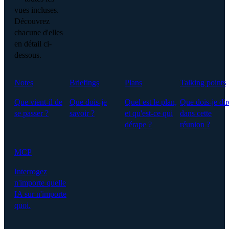
vues incluses.
Découvrez
chacune d'elles
en détail ci-
dessous.
Notes
Briefings
Plans
Talking points
Que vient-il de
Que dois-je
Quel est le plan,
Que dois-je dir
se passer ?
savoir ?
et qu'est-ce qui
dans cette
dérape ?
réunion ?
MCP
Interrogez
n'importe quelle
IA sur n'importe
quoi.