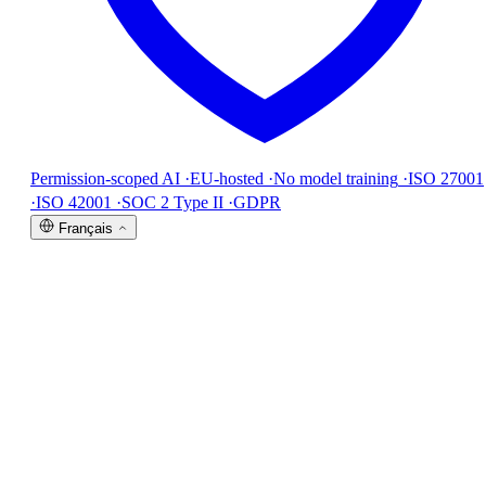
Permission-scoped AI
·
EU-hosted
·
No model training
·
ISO 27001
·
ISO 42001
·
SOC 2 Type II
·
GDPR
Français