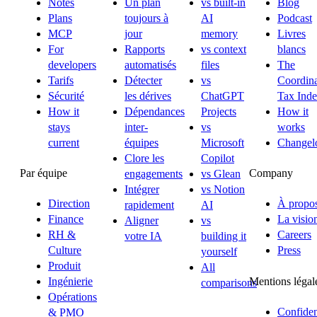
Notes
Un plan
vs built-in
Blog
Plans
toujours à
AI
Podcast
MCP
jour
memory
Livres
For
Rapports
vs context
blancs
developers
automatisés
files
The
Tarifs
Détecter
vs
Coordina
Sécurité
les dérives
ChatGPT
Tax Ind
How it
Dépendances
Projects
How it
stays
inter-
vs
works
current
équipes
Microsoft
Changel
Clore les
Copilot
Par équipe
Company
engagements
vs Glean
Intégrer
vs Notion
Direction
À propo
rapidement
AI
Finance
La visio
Aligner
vs
RH &
Careers
votre IA
building it
Culture
Press
yourself
Produit
All
Mentions légal
Ingénierie
comparisons
Opérations
Confident
& PMO