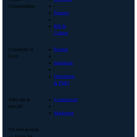
l’organisation
·
Finance
·
RH &
Culture
Construire et
Produit
livrer
·
Ingénierie
·
Opérations
& PMO
Aller sur le
Commercial
marché
·
Marketing
Un seul produit
— toutes les