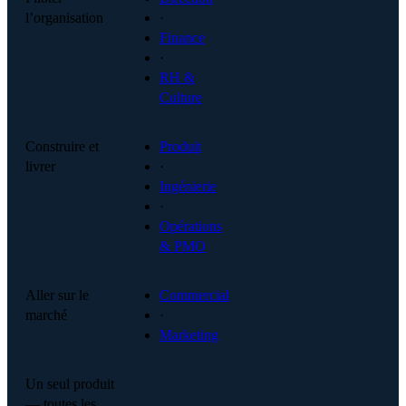
l’organisation
·
Finance
·
RH &
Culture
Construire et
Produit
livrer
·
Ingénierie
·
Opérations
& PMO
Aller sur le
Commercial
marché
·
Marketing
Un seul produit
— toutes les