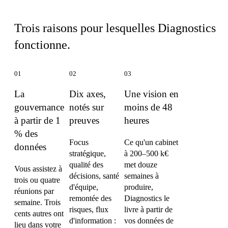
Ce qui distingue Diagnostics
Trois raisons pour lesquelles Diagnostics
fonctionne.
01
02
03
La
Dix axes,
Une vision en
gouvernance
notés sur
moins de 48
à partir de 1
preuves
heures
% des
Focus
Ce qu'un cabinet
données
stratégique,
à 200–500 k€
qualité des
met douze
Vous assistez à
décisions, santé
semaines à
trois ou quatre
d'équipe,
produire,
réunions par
remontée des
Diagnostics le
semaine. Trois
risques, flux
livre à partir de
cents autres ont
d'information :
vos données de
lieu dans votre