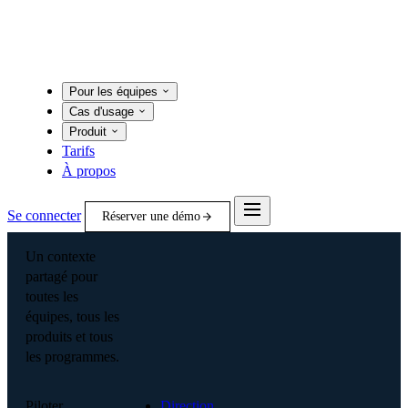
Pour les équipes
Cas d'usage
Produit
Tarifs
À propos
Se connecter
Réserver une démo
Un contexte
partagé pour
toutes les
équipes, tous les
produits et tous
les programmes.
Piloter
Direction