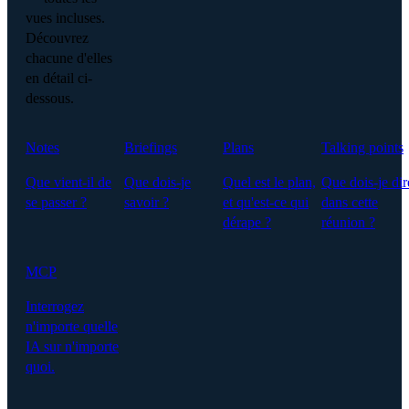
vues incluses.
Découvrez
chacune d'elles
en détail ci-
dessous.
Notes
Briefings
Plans
Talking points
Que vient-il de
Que dois-je
Quel est le plan,
Que dois-je dir
se passer ?
savoir ?
et qu'est-ce qui
dans cette
dérape ?
réunion ?
MCP
Interrogez
n'importe quelle
IA sur n'importe
quoi.