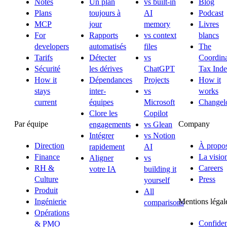
Notes
Un plan
vs built-in
Blog
Plans
toujours à
AI
Podcast
MCP
jour
memory
Livres
For
Rapports
vs context
blancs
developers
automatisés
files
The
Tarifs
Détecter
vs
Coordina
Sécurité
les dérives
ChatGPT
Tax Ind
How it
Dépendances
Projects
How it
stays
inter-
vs
works
current
équipes
Microsoft
Changel
Clore les
Copilot
Par équipe
Company
engagements
vs Glean
Intégrer
vs Notion
Direction
À propo
rapidement
AI
Finance
La visio
Aligner
vs
RH &
Careers
votre IA
building it
Culture
Press
yourself
Produit
All
Mentions légal
Ingénierie
comparisons
Opérations
Confident
& PMO