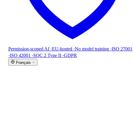
Permission-scoped AI
·
EU-hosted
·
No model training
·
ISO 27001
·
ISO 42001
·
SOC 2 Type II
·
GDPR
Français