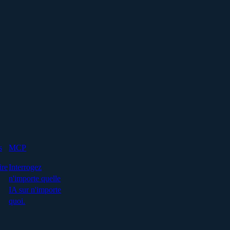
s
MCP
ire
Interrogez
n'importe quelle
IA sur n'importe
quoi.