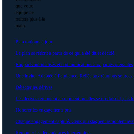
que votre
équipe ne
traitera plus à la
main.
Plan toujours à jour
Le plan se réécrit à partir de ce qui a été dit et décidé.
Rapports automatisés et communications aux parties prenantes
Une invite. Adaptée à l’audience. Reliée aux réunions sources.
Détecter les dérives
Les dérives remontent au moment où elles se produisent, pas lo
Honorer les engagements pris
Chaque engagement capturé. Ceux qui stagnent remontent avan
Remonter les dépendances inter-équipes