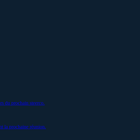
rs du prochain steerco.
t la prochaine réunion.