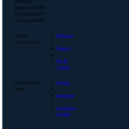
toutes les
équipes, tous les
produits et tous
les programmes.
Piloter
Direction
l’organisation
·
Finance
·
RH &
Culture
Construire et
Produit
livrer
·
Ingénierie
·
Opérations
& PMO