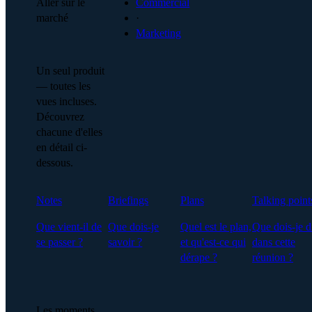
Aller sur le
Commercial
marché
·
Marketing
Un seul produit
— toutes les
vues incluses.
Découvrez
chacune d'elles
en détail ci-
dessous.
Notes
Briefings
Plans
Talking point
Que vient-il de
Que dois-je
Quel est le plan,
Que dois-je d
se passer ?
savoir ?
et qu'est-ce qui
dans cette
dérape ?
réunion ?
Les moments