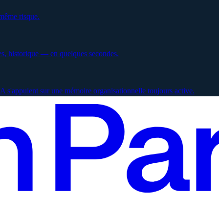
 même risque.
es, historique — en quelques secondes.
 s'appuient sur une mémoire organisationnelle toujours active.