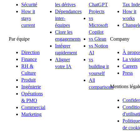
Sécurité
les dérives
ChatGPT
Tax Ind
How it
Dépendances
Projects
How it
stays
inter-
vs
works
current
équipes
Microsoft
Changel
Clore les
Copilot
Par équipe
Company
engagements
vs Glean
Intégrer
vs Notion
Direction
À propo
rapidement
AI
Finance
La visio
Aligner
vs
RH &
Careers
votre IA
building it
Culture
Press
yourself
Produit
All
Mentions légal
Ingénierie
comparisons
Opérations
Confident
& PMO
Conditio
Commercial
d'utilisat
Marketing
Politique
de cooki