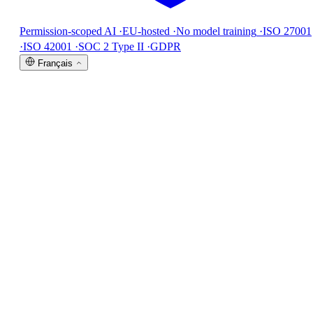
Permission-scoped AI
·
EU-hosted
·
No model training
·
ISO 27001
·
ISO 42001
·
SOC 2 Type II
·
GDPR
Français