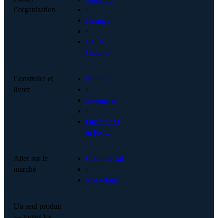
l’organisation
·
Finance
·
RH &
Culture
Construire et
Produit
livrer
·
Ingénierie
·
Opérations
& PMO
Aller sur le
Commercial
marché
·
Marketing
Un seul produit
— toutes les