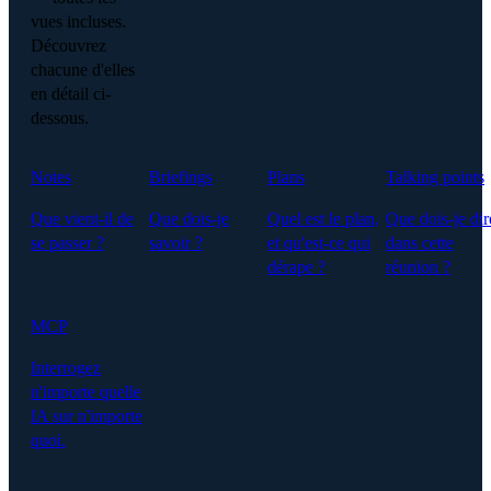
vues incluses.
Découvrez
chacune d'elles
en détail ci-
dessous.
Notes
Briefings
Plans
Talking points
Que vient-il de
Que dois-je
Quel est le plan,
Que dois-je dir
se passer ?
savoir ?
et qu'est-ce qui
dans cette
dérape ?
réunion ?
MCP
Interrogez
n'importe quelle
IA sur n'importe
quoi.