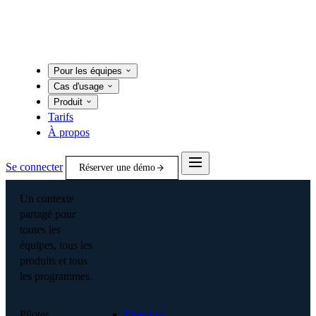
Pour les équipes
Cas d'usage
Produit
Tarifs
À propos
Se connecter
Réserver une démo
Un contexte
partagé pour
toutes les
équipes, tous les
produits et tous
les programmes.
Piloter
Direction