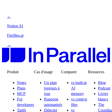
←
Notion AI
Fireflies.ai
→
Produit
Cas d'usage
Comparer
Resources
Notes
Un plan
vs built-in
Blog
Plans
toujours à
AI
Podcast
MCP
jour
memory
Livres
For
Rapports
vs context
blancs
developers
automatisés
files
The
Tarifs
Détecter
vs
Coordina