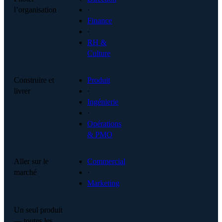
l’organisation
·
Finance
·
RH &
Culture
Construire et
Produit
livrer
·
Ingénierie
·
Opérations
& PMO
Aller sur le
Commercial
marché
·
Marketing
Un seul produit
— toutes les