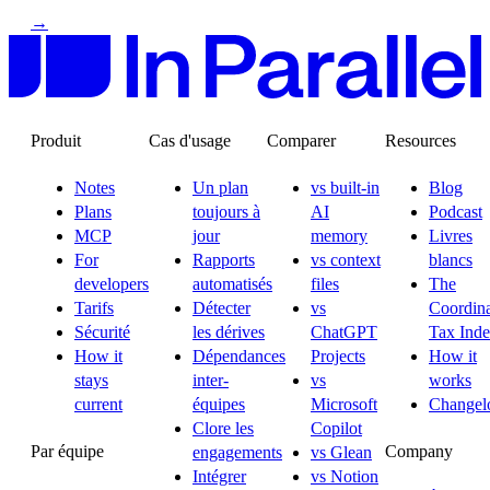
→
Produit
Cas d'usage
Comparer
Resources
Notes
Un plan
vs built-in
Blog
Plans
toujours à
AI
Podcast
MCP
jour
memory
Livres
For
Rapports
vs context
blancs
developers
automatisés
files
The
Tarifs
Détecter
vs
Coordina
Sécurité
les dérives
ChatGPT
Tax Ind
How it
Dépendances
Projects
How it
stays
inter-
vs
works
current
équipes
Microsoft
Changel
Clore les
Copilot
Par équipe
Company
engagements
vs Glean
Intégrer
vs Notion