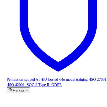
Permission-scoped AI
·
EU-hosted
·
No model training
·
ISO 27001
·
ISO 42001
·
SOC 2 Type II
·
GDPR
Français