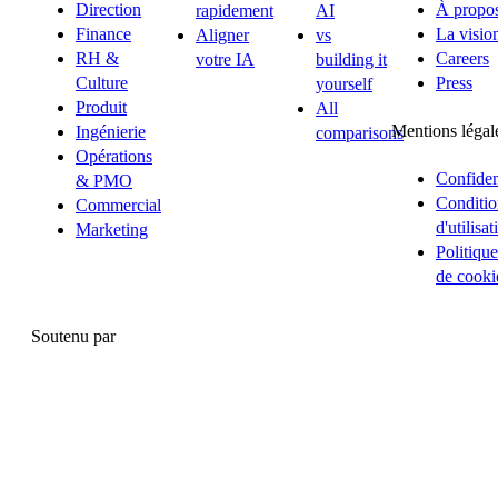
Direction
À propo
rapidement
AI
Finance
La visio
Aligner
vs
RH &
Careers
votre IA
building it
Culture
Press
yourself
Produit
All
Mentions légal
Ingénierie
comparisons
Opérations
Confident
& PMO
Conditio
Commercial
d'utilisat
Marketing
Politique
de cooki
Soutenu par