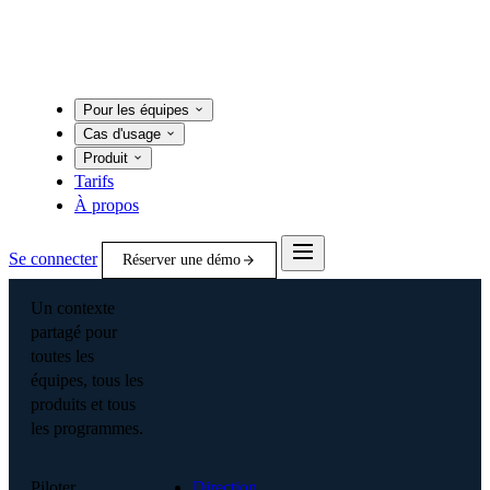
Pour les équipes
Cas d'usage
Produit
Tarifs
À propos
Se connecter
Réserver une démo
Un contexte
partagé pour
toutes les
équipes, tous les
produits et tous
les programmes.
Piloter
Direction