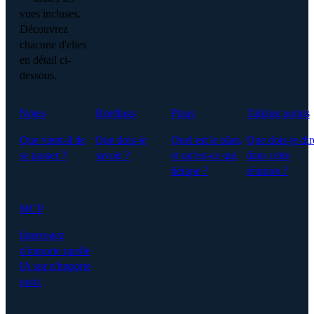
vues incluses.
Découvrez
chacune d'elles
en détail ci-
dessous.
Notes
Briefings
Plans
Talking points
Que vient-il de
Que dois-je
Quel est le plan,
Que dois-je dir
se passer ?
savoir ?
et qu'est-ce qui
dans cette
dérape ?
réunion ?
MCP
Interrogez
n'importe quelle
IA sur n'importe
quoi.