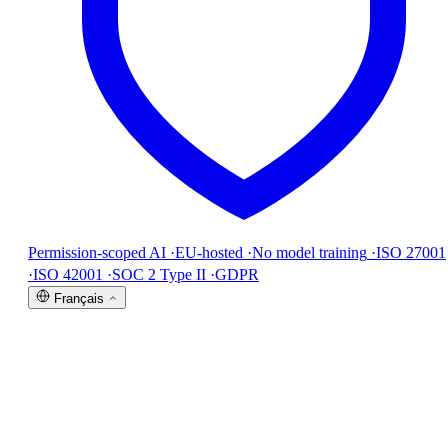
Permission-scoped AI
·
EU-hosted
·
No model training
·
ISO 27001
·
ISO 42001
·
SOC 2 Type II
·
GDPR
Français