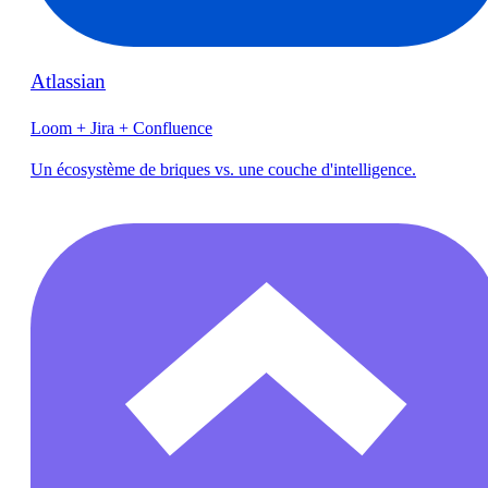
Atlassian
Loom + Jira + Confluence