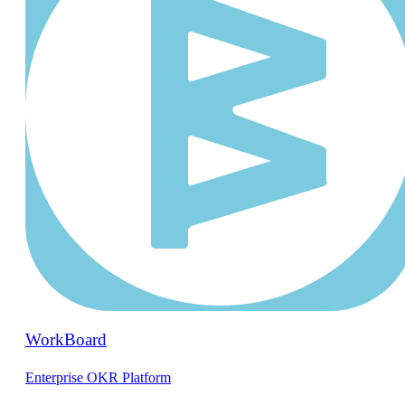
WorkBoard
Enterprise OKR Platform