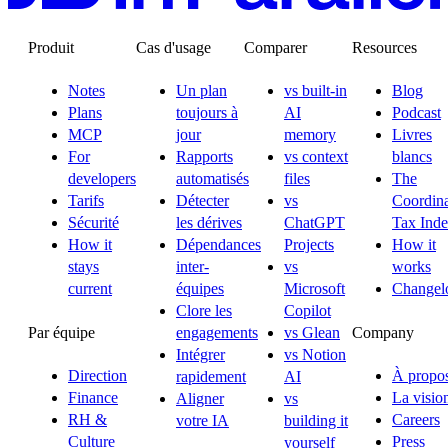
Produit
Cas d'usage
Comparer
Resources
Notes
Un plan
vs built-in
Blog
Plans
toujours à
AI
Podcast
MCP
jour
memory
Livres
For
Rapports
vs context
blancs
developers
automatisés
files
The
Tarifs
Détecter
vs
Coordina
Sécurité
les dérives
ChatGPT
Tax Ind
How it
Dépendances
Projects
How it
stays
inter-
vs
works
current
équipes
Microsoft
Changel
Clore les
Copilot
Par équipe
Company
engagements
vs Glean
Intégrer
vs Notion
Direction
À propo
rapidement
AI
Finance
La visio
Aligner
vs
RH &
Careers
votre IA
building it
Culture
Press
yourself