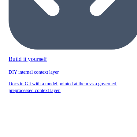
Build it yourself
DIY internal context layer