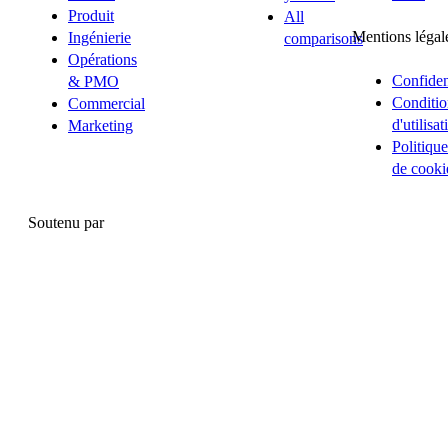
Produit
All
Mentions légal
Ingénierie
comparisons
Opérations
Confident
& PMO
Conditio
Commercial
d'utilisat
Marketing
Politique
de cooki
Soutenu par