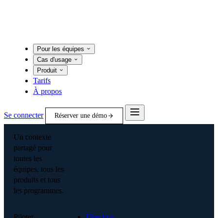
Pour les équipes
Cas d'usage
Produit
Tarifs
À propos
Se connecter
Réserver une démo
Un contexte
partagé pour
toutes les
équipes, tous les
produits et tous
les programmes.
Piloter
Direction