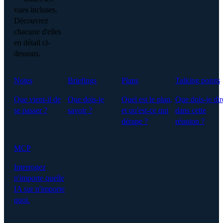
vues incluses.
Découvrez
chacune d'elles
en détail ci-
dessous.
Notes
Briefings
Plans
Talking points
Que vient-il de
Que dois-je
Quel est le plan,
Que dois-je dir
se passer ?
savoir ?
et qu'est-ce qui
dans cette
dérape ?
réunion ?
MCP
Interrogez
n'importe quelle
IA sur n'importe
quoi.