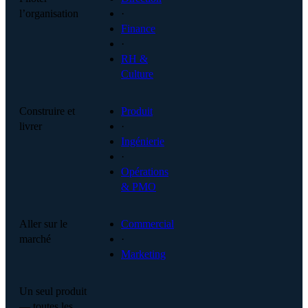
l’organisation
·
Finance
·
RH &
Culture
Construire et
Produit
livrer
·
Ingénierie
·
Opérations
& PMO
Aller sur le
Commercial
marché
·
Marketing
Un seul produit
— toutes les