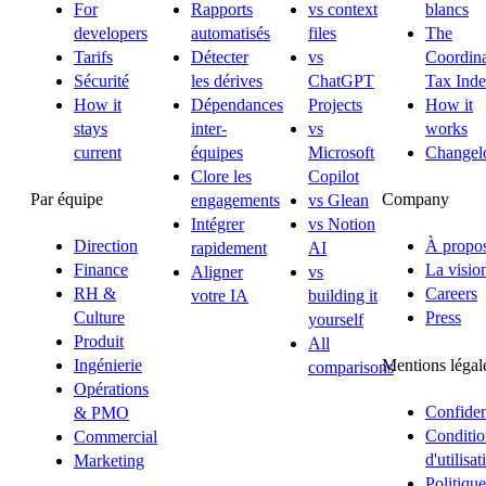
For
Rapports
vs context
blancs
developers
automatisés
files
The
Tarifs
Détecter
vs
Coordina
Sécurité
les dérives
ChatGPT
Tax Ind
How it
Dépendances
Projects
How it
stays
inter-
vs
works
current
équipes
Microsoft
Changel
Clore les
Copilot
Par équipe
Company
engagements
vs Glean
Intégrer
vs Notion
Direction
À propo
rapidement
AI
Finance
La visio
Aligner
vs
RH &
Careers
votre IA
building it
Culture
Press
yourself
Produit
All
Mentions légal
Ingénierie
comparisons
Opérations
Confident
& PMO
Conditio
Commercial
d'utilisat
Marketing
Politique