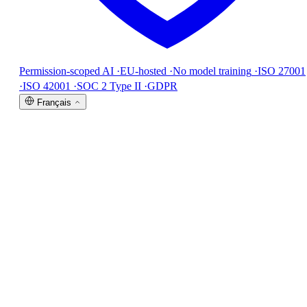
Permission-scoped AI
·
EU-hosted
·
No model training
·
ISO 27001
·
ISO 42001
·
SOC 2 Type II
·
GDPR
Français