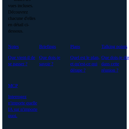
vues incluses.
Découvrez
chacune d'elles
en détail ci-
dessous.
Notes
Briefings
Plans
Talking points
Que vient-il de
Que dois-je
Quel est le plan,
Que dois-je dir
se passer ?
savoir ?
et qu'est-ce qui
dans cette
dérape ?
réunion ?
MCP
Interrogez
n'importe quelle
IA sur n'importe
quoi.