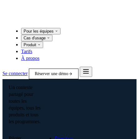
Pour les équipes
Cas d'usage
Produit
Tarifs
À propos
Se connecter
Réserver une démo
Un contexte
partagé pour
toutes les
équipes, tous les
produits et tous
les programmes.
Piloter
Direction