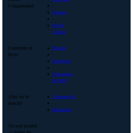
l’organisation
·
Finance
·
RH &
Culture
Construire et
Produit
livrer
·
Ingénierie
·
Opérations
& PMO
Aller sur le
Commercial
marché
·
Marketing
Un seul produit
— toutes les