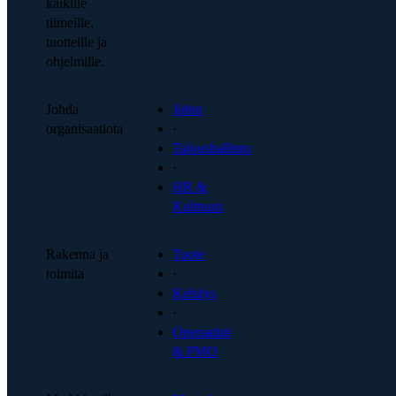
kaikille
tiimeille,
tuotteille ja
ohjelmille.
Johda
Johto
organisaatiota
·
Taloushallinto
·
HR &
Kulttuuri
Rakenna ja
Tuote
toimita
·
Kehitys
·
Operaatiot
& PMO