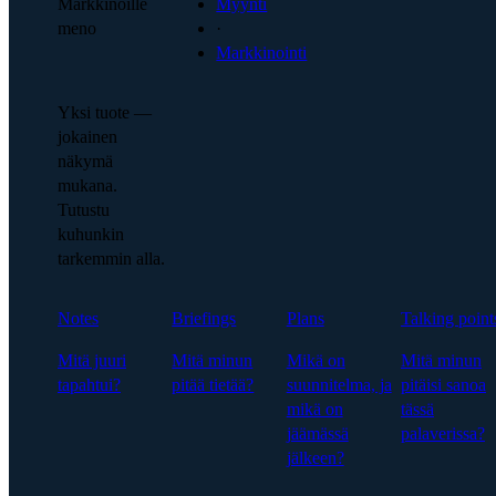
Markkinoille
Myynti
meno
·
Markkinointi
Yksi tuote —
jokainen
näkymä
mukana.
Tutustu
kuhunkin
tarkemmin alla.
Notes
Briefings
Plans
Talking point
Mitä juuri
Mitä minun
Mikä on
Mitä minun
tapahtui?
pitää tietää?
suunnitelma, ja
pitäisi sanoa
mikä on
tässä
jäämässä
palaverissa?
jälkeen?