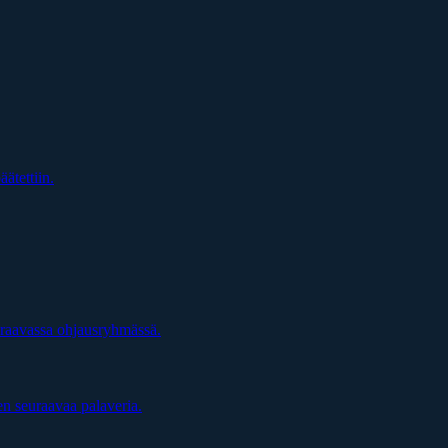
äätettiin.
uraavassa ohjausryhmässä.
en seuraavaa palaveria.