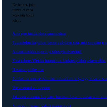
Ne hetket, joita
tiimisi ei enää
koskaan hoida
käsin.
Aina ajan tasalla oleva suunnitelma
Suunnitelma kirjoittaa itsensä uudelleen siitä, mitä sanottiin ja p
Automatisoidut raportit ja sidosryhmäviestintä
Yksi kehote. Yleisön huomioiva. Linkitetty lähdepalavereihin.
Havaitse poikkeamat
Poikkeama nousee esiin sitä mukaa kuin se syntyy, ei vasta se
Vie sitoumukset loppuun
Jokainen sitoumus kaapattu. Jumissa olevat nousevat esiin enn
Nosta esiin tiimien väliset riippuvuudet