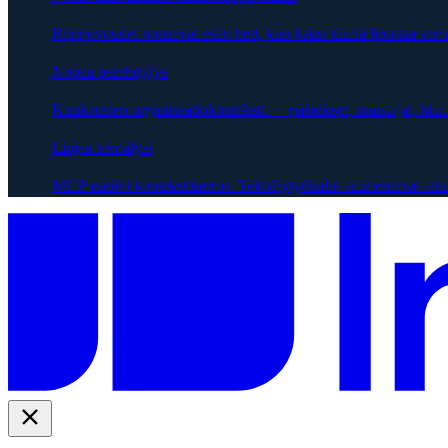
Riippuvuudet nousevat esiin heti, kun kaksi tiimiä liputtaa sama
Nopea perehdytys
Kuukausien organisaatiokonteksti — päätökset, omistajat, hist
Linjaa tekoälysi
MCP-natiivi kontekstikerros. Tekoälytyökalut ammentavat aina 