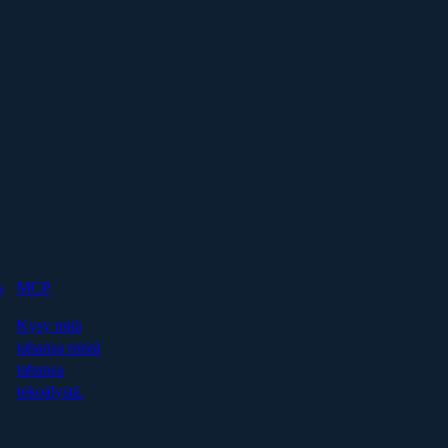
s
MCP
Kysy mitä
tahansa mistä
tahansa
tekoälystä.