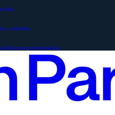
n riskin.
oria — sekunneissa.
päällä olevasta organisaatiomuistista.