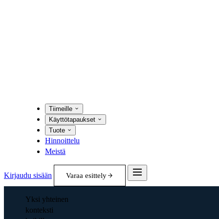
Tiimeille
Käyttötapaukset
Tuote
Hinnoittelu
Meistä
Kirjaudu sisään
Varaa esittely
Yksi yhteinen
konteksti