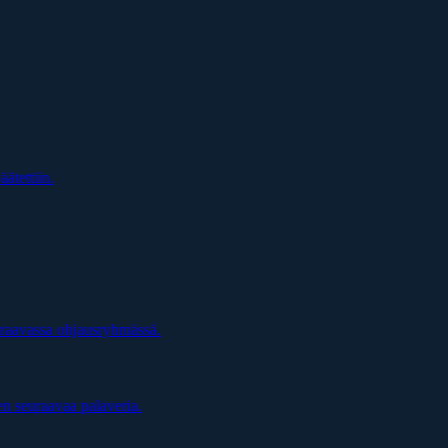
äätettiin.
uraavassa ohjausryhmässä.
en seuraavaa palaveria.