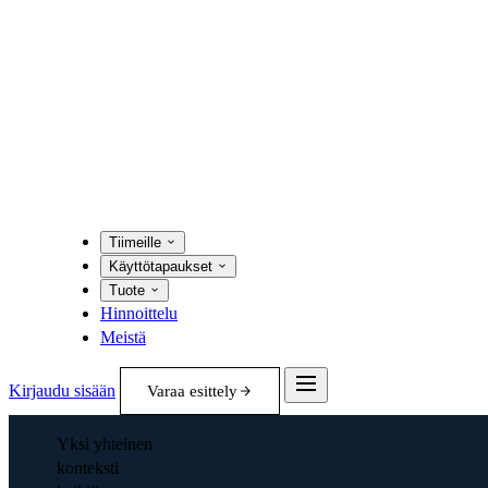
Tiimeille
Käyttötapaukset
Tuote
Hinnoittelu
Meistä
Kirjaudu sisään
Varaa esittely
Yksi yhteinen
konteksti