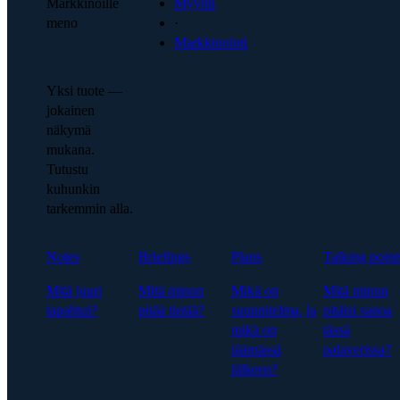
Markkinoille
Myynti
meno
·
Markkinointi
Yksi tuote —
jokainen
näkymä
mukana.
Tutustu
kuhunkin
tarkemmin alla.
Notes
Briefings
Plans
Talking point
Mitä juuri
Mitä minun
Mikä on
Mitä minun
tapahtui?
pitää tietää?
suunnitelma, ja
pitäisi sanoa
mikä on
tässä
jäämässä
palaverissa?
jälkeen?