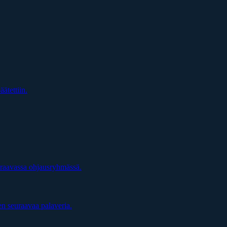
äätettiin.
uraavassa ohjausryhmässä.
en seuraavaa palaveria.