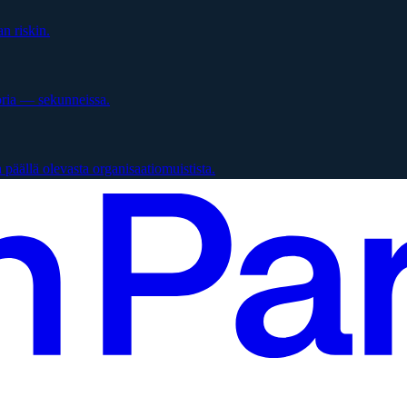
n riskin.
oria — sekunneissa.
päällä olevasta organisaatiomuistista.