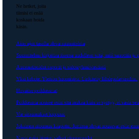
Ne hetket, joita
tiimisi ei enää
koskaan hoida
käsin.
Aina ajan tasalla oleva suunnitelma
Suunnitelma kirjoittaa itsensä uudelleen siitä, mitä sanottiin ja p
Automatisoidut raportit ja sidosryhmäviestintä
Yksi kehote. Yleisön huomioiva. Linkitetty lähdepalavereihin.
Havaitse poikkeamat
Poikkeama nousee esiin sitä mukaa kuin se syntyy, ei vasta se
Vie sitoumukset loppuun
Jokainen sitoumus kaapattu. Jumissa olevat nousevat esiin enn
Nosta esiin tiimien väliset riippuvuudet