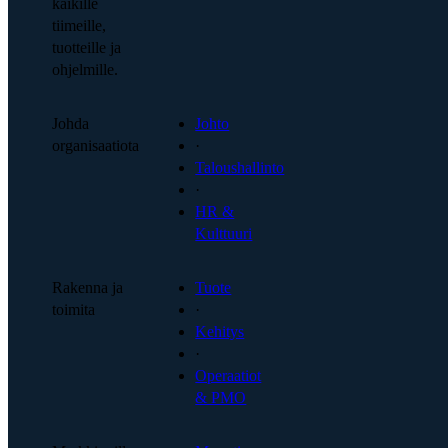
kaikille
tiimeille,
tuotteille ja
ohjelmille.
Johda
Johto
organisaatiota
·
Taloushallinto
·
HR &
Kulttuuri
Rakenna ja
Tuote
toimita
·
Kehitys
·
Operaatiot
& PMO