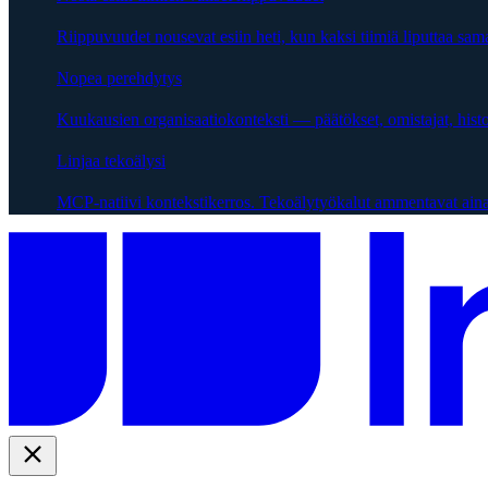
Riippuvuudet nousevat esiin heti, kun kaksi tiimiä liputtaa sama
Nopea perehdytys
Kuukausien organisaatiokonteksti — päätökset, omistajat, hist
Linjaa tekoälysi
MCP-natiivi kontekstikerros. Tekoälytyökalut ammentavat aina 