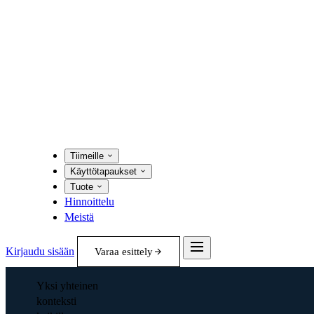
Tiimeille
Käyttötapaukset
Tuote
Hinnoittelu
Meistä
Kirjaudu sisään
Varaa esittely
Yksi yhteinen
konteksti