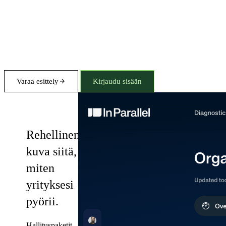
Varaa esittely
Kirjaudu sisään
Diagnostics
Rehellinen
kuva siitä,
miten
yrityksesi
pyörii.
Hallituspaketit