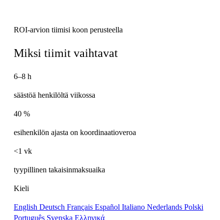
ROI-arvion tiimisi koon perusteella
Miksi tiimit vaihtavat
6–8 h
säästöä henkilöltä viikossa
40 %
esihenkilön ajasta on koordinaatioveroa
<1 vk
tyypillinen takaisinmaksuaika
Kieli
English
Deutsch
Français
Español
Italiano
Nederlands
Polski
Português
Svenska
Ελληνικά