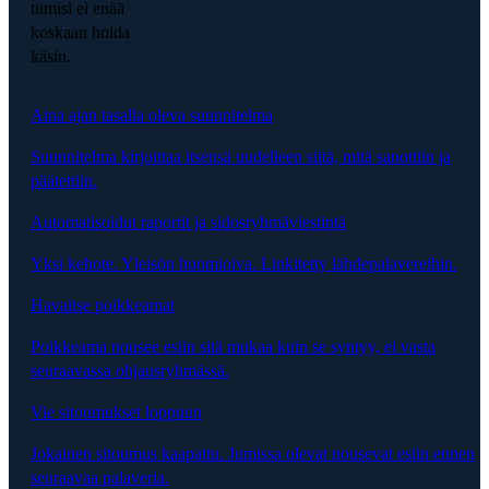
tiimisi ei enää
koskaan hoida
käsin.
Aina ajan tasalla oleva suunnitelma
Suunnitelma kirjoittaa itsensä uudelleen siitä, mitä sanottiin ja
päätettiin.
Automatisoidut raportit ja sidosryhmäviestintä
Yksi kehote. Yleisön huomioiva. Linkitetty lähdepalavereihin.
Havaitse poikkeamat
Poikkeama nousee esiin sitä mukaa kuin se syntyy, ei vasta
seuraavassa ohjausryhmässä.
Vie sitoumukset loppuun
Jokainen sitoumus kaapattu. Jumissa olevat nousevat esiin ennen
seuraavaa palaveria.