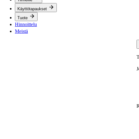
Käyttötapaukset
Tuote
Hinnoittelu
Meistä
T
J
R