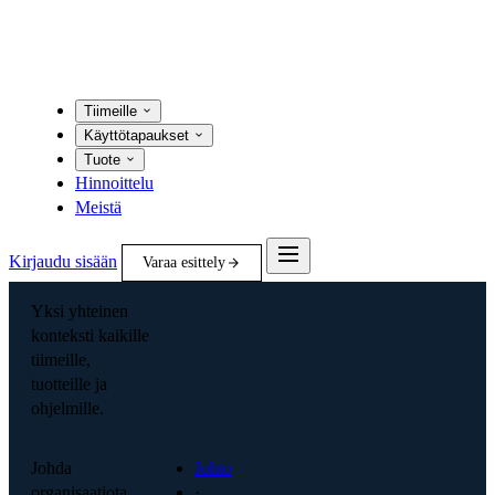
Tiimeille
Käyttötapaukset
Tuote
Hinnoittelu
Meistä
Kirjaudu sisään
Varaa esittely
Yksi yhteinen
konteksti kaikille
tiimeille,
tuotteille ja
ohjelmille.
Johda
Johto
organisaatiota
·