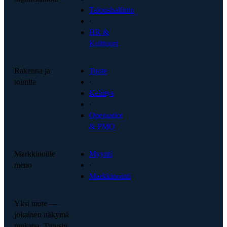
Taloushallinto
·
HR &
Kulttuuri
Rakenna ja
Tuote
toimita
·
Kehitys
·
Operaatiot
& PMO
Markkinoille
Myynti
meno
·
Markkinointi
Yksi tuote —
jokainen näkymä
mukana. Tutustu