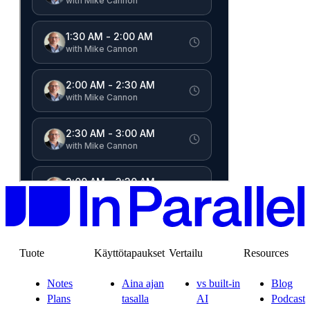
Tuote
Käyttötapaukset
Vertailu
Resources
Notes
Aina ajan
vs built-in
Blog
Plans
tasalla
AI
Podcast