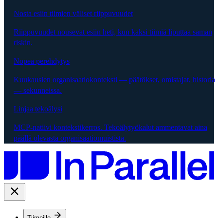
Nosta esiin tiimien väliset riippuvuudet
Riippuvuudet nousevat esiin heti, kun kaksi tiimiä liputtaa saman
riskin.
Nopea perehdytys
Kuukausien organisaatiokonteksti — päätökset, omistajat, historia
— sekunneissa.
Linjaa tekoälysi
MCP-natiivi kontekstikerros. Tekoälytyökalut ammentavat aina
päällä olevasta organisaatiomuistista.
Tiimeille