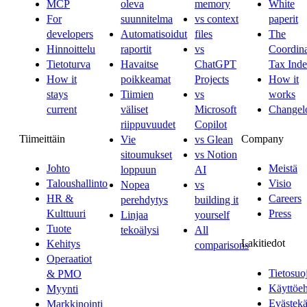
MCP
oleva
memory
White
For
suunnitelma
vs context
paperit
developers
Automatisoidut
files
The
Hinnoittelu
raportit
vs
Coordina
Tietoturva
Havaitse
ChatGPT
Tax Ind
How it
poikkeamat
Projects
How it
stays
Tiimien
vs
works
current
väliset
Microsoft
Changel
riippuvuudet
Copilot
Tiimeittäin
Company
Vie
vs Glean
sitoumukset
vs Notion
Johto
Meistä
loppuun
AI
Taloushallinto
Visio
Nopea
vs
HR &
Careers
perehdytys
building it
Kulttuuri
Press
Linjaa
yourself
Tuote
tekoälysi
All
Lakitiedot
Kehitys
comparisons
Operaatiot
Tietosuo
& PMO
Käyttöe
Myynti
Evästekä
Markkinointi