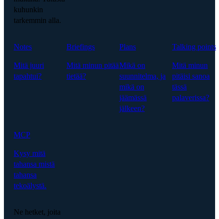
kuhunkin
tarkemmin alla.
Notes
Briefings
Plans
Talking points
Mitä juuri
Mitä minun pitää
Mikä on
Mitä minun
tapahtui?
tietää?
suunnitelma, ja
pitäisi sanoa
mikä on
tässä
jäämässä
palaverissa?
jälkeen?
MCP
Kysy mitä
tahansa mistä
tahansa
tekoälystä.
Ne hetket, joita